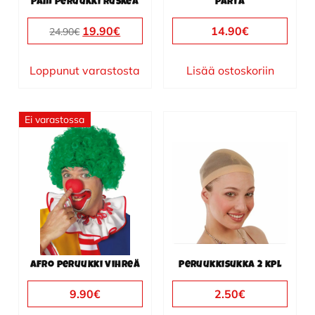
Pam peruukki ruskea
parta
Alkuperäinen
Nykyinen
19.90
€
14.90
€
24.90
€
hinta
hinta
oli:
on:
Loppunut varastosta
Lisää ostoskoriin
24.90€.
19.90€.
Ei varastossa
Afro peruukki vihreä
Peruukkisukka 2 kpl
9.90
€
2.50
€