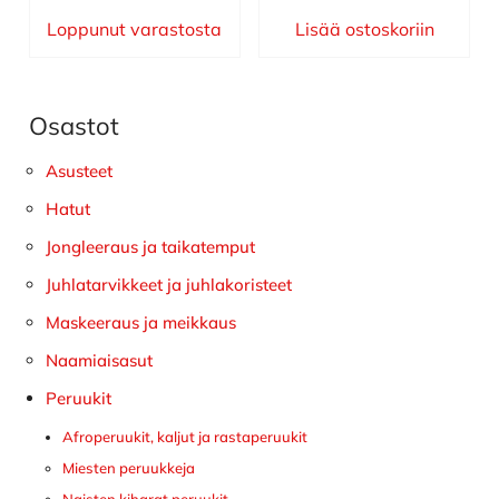
Loppunut varastosta
Lisää ostoskoriin
Osastot
Ensisijainen
sivupalkki
Asusteet
Hatut
Jongleeraus ja taikatemput
Juhlatarvikkeet ja juhlakoristeet
Maskeeraus ja meikkaus
Naamiaisasut
Peruukit
Afroperuukit, kaljut ja rastaperuukit
Miesten peruukkeja
Naisten kiharat peruukit