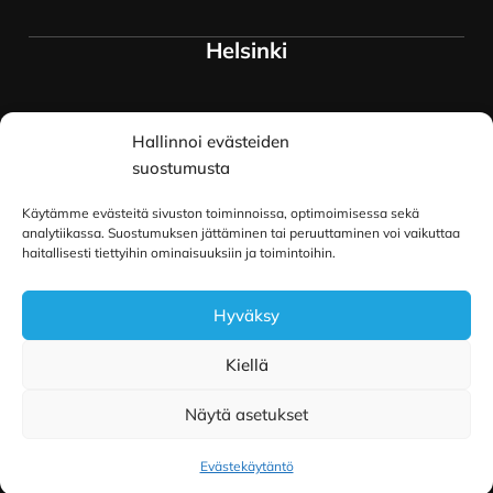
Helsinki
Myymälä ja keskusvarasto
Hallinnoi evästeiden
Siltavuorenranta 18
00170 Helsinki
suostumusta
Lue lisää
Käytämme evästeitä sivuston toiminnoissa, optimoimisessa sekä
Oulu
analytiikassa. Suostumuksen jättäminen tai peruuttaminen voi vaikuttaa
haitallisesti tiettyihin ominaisuuksiin ja toimintoihin.
Kauppurienkatu 34
Hyväksy
90100 Oulu
Lue lisää
Kiellä
Näytä asetukset
Copyright © 2026 Pilailu-Puoti
|
Toteutus ja ylläpito
MMD Networks Oy
Evästekäytäntö