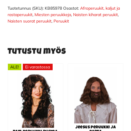
Tuotetunnus (SKU):
KB85978
Osastot:
Afroperuukit, kaljut ja
rastaperuukit
,
Miesten peruukkeja
,
Naisten kiharat peruukit
,
Naisten suorat peruukit
,
Peruukit
Tutustu myös
ALE!
Ei varastossa
Jeesus peruukki ja