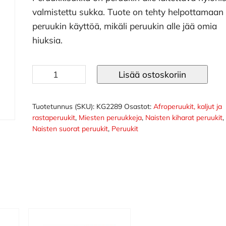
valmistettu sukka. Tuote on tehty helpottamaan
peruukin käyttöä, mikäli peruukin alle jää omia
hiuksia.
Peruukkisukka
Lisää ostoskoriin
2
kpl
määrä
Tuotetunnus (SKU):
KG2289
Osastot:
Afroperuukit, kaljut ja
rastaperuukit
,
Miesten peruukkeja
,
Naisten kiharat peruukit
,
Naisten suorat peruukit
,
Peruukit