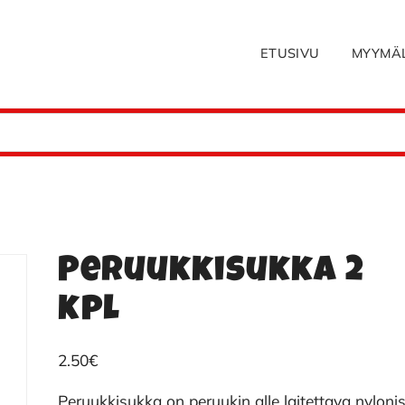
ETUSIVU
MYYMÄ
Peruukkisukka 2
kpl
2.50
€
Peruukkisukka on peruukin alle laitettava nyloni