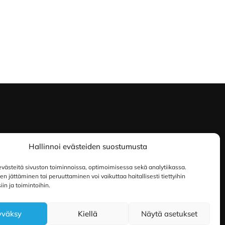
Hallinnoi evästeiden suostumusta
ästeitä sivuston toiminnoissa, optimoimisessa sekä analytiikassa.
 jättäminen tai peruuttaminen voi vaikuttaa haitallisesti tiettyihin
in ja toimintoihin.
yväksy
Kiellä
Näytä asetukset