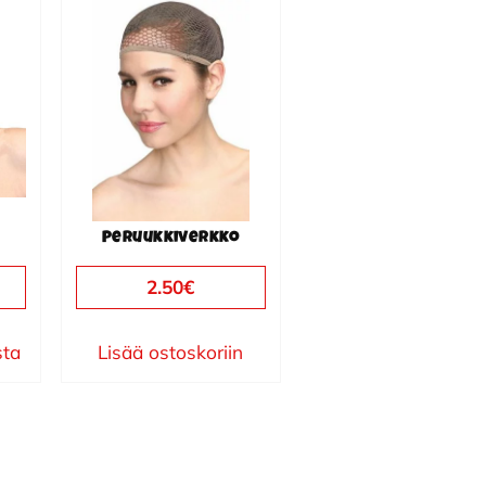
o
Peruukkiverkko
2.50
€
sta
Lisää ostoskoriin