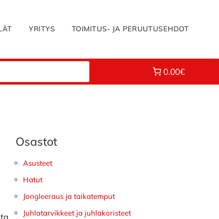
LÄT
YRITYS
TOIMITUS- JA PERUUTUSEHDOT
0.00€
Osastot
Ensisijainen
sivupalkki
Asusteet
Hatut
Jongleeraus ja taikatemput
Juhlatarvikkeet ja juhlakoristeet
sta