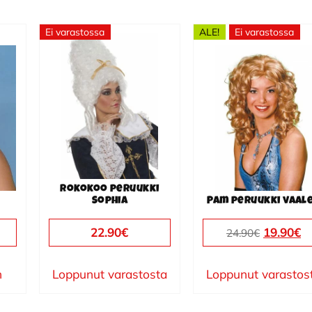
Ei varastossa
ALE!
Ei varastossa
Rokokoo peruukki
Sophia
Pam peruukki vaal
Alkuper
N
22.90
€
19.90
€
24.90
€
hinta
h
oli:
on
n
Loppunut varastosta
Loppunut varastos
24.90€.
19