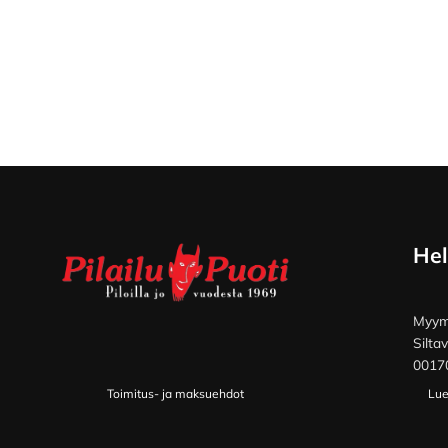
Footer
Hel
Myymä
Silta
00170
Toimitus- ja maksuehdot
Lue