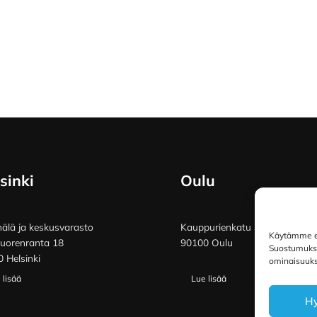
sinki
Oulu
lä ja keskusvarasto
Kauppurienkatu 34
Käytämme ev
vuorenranta 18
90100 Oulu
Suostumuksen
 Helsinki
ominaisuuksi
 lisää
Lue lisää
H