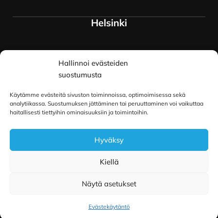
Helsinki
Myymälä ja keskusvarasto
Hallinnoi evästeiden
Siltavuorenranta 18
00170 Helsinki
suostumusta
Lue lisää
Käytämme evästeitä sivuston toiminnoissa, optimoimisessa sekä
Oulu
analytiikassa. Suostumuksen jättäminen tai peruuttaminen voi vaikuttaa
haitallisesti tiettyihin ominaisuuksiin ja toimintoihin.
Kauppurienkatu 34
Hyväksy
90100 Oulu
Lue lisää
Kiellä
Näytä asetukset
Copyright © 2026 Pilailu-Puoti
|
Toteutus ja ylläpito
MMD Networks Oy
Evästekäytäntö