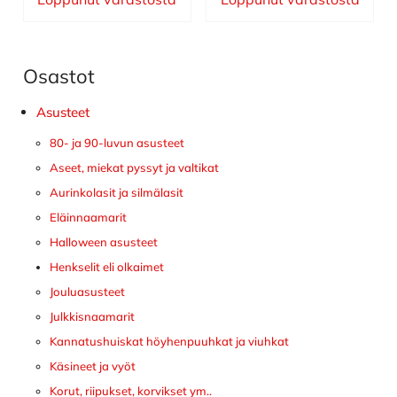
Osastot
Ensisijainen
sivupalkki
Asusteet
80- ja 90-luvun asusteet
Aseet, miekat pyssyt ja valtikat
Aurinkolasit ja silmälasit
Eläinnaamarit
Halloween asusteet
Henkselit eli olkaimet
Jouluasusteet
Julkkisnaamarit
Kannatushuiskat höyhenpuuhkat ja viuhkat
Käsineet ja vyöt
Korut, riipukset, korvikset ym..