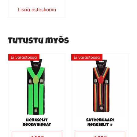
Lisää ostoskoriin
Tutustu myös
Ei varastossa
Ei varastossa
Henkselit
Sateenkaari
neonvihreät
henkselit #