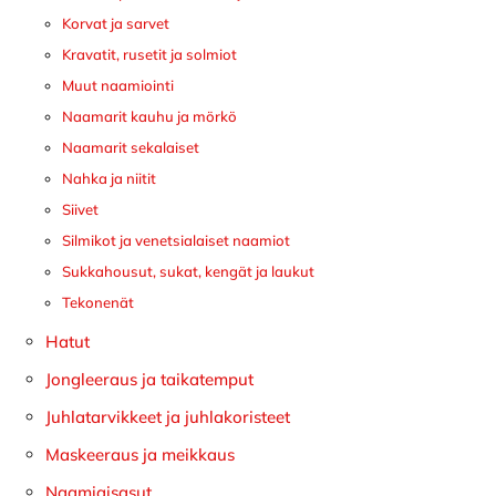
Korvat ja sarvet
Kravatit, rusetit ja solmiot
Muut naamiointi
Naamarit kauhu ja mörkö
Naamarit sekalaiset
Nahka ja niitit
Siivet
Silmikot ja venetsialaiset naamiot
Sukkahousut, sukat, kengät ja laukut
Tekonenät
Hatut
Jongleeraus ja taikatemput
Juhlatarvikkeet ja juhlakoristeet
Maskeeraus ja meikkaus
Naamiaisasut