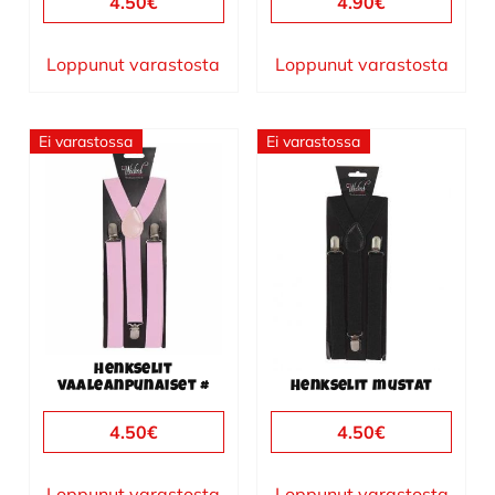
4.50
€
4.90
€
Loppunut varastosta
Loppunut varastosta
Ei varastossa
Ei varastossa
Henkselit
vaaleanpunaiset #
Henkselit mustat
4.50
€
4.50
€
Loppunut varastosta
Loppunut varastosta