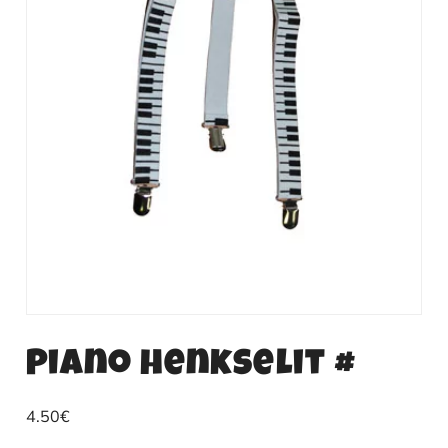
Piano henkselit #
4.50
€