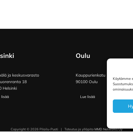
sinki
Oulu
lä ja keskusvarasto
Kauppurienkatu 34
Käytämme ev
vuorenranta 18
90100 Oulu
Suostumuksen
 Helsinki
ominaisuuksi
 lisää
Lue lisää
H
Copyright © 2026 Pilailu-Puoti
|
Toteutus ja ylläpito
MMD Networks Oy