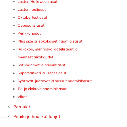
Lasten Halloween asut
Lasten rooliasut
Oktoberfest asut
Opposuits asut
Penkkariasut
Plus size ja isokokoiset naamiaisasut
Rokokoo, merirosvo, aatelisasut ja
menneet aikakaudet
Satuhahmot ja hassut asut
Supersankari ja lisenssiasut
Syötävät, juotavat ja hassut naamiaisasut
Tv- ja elokuva naamiaisasut
Viitat
Peruukit
Pilailu ja hauskat lahjat