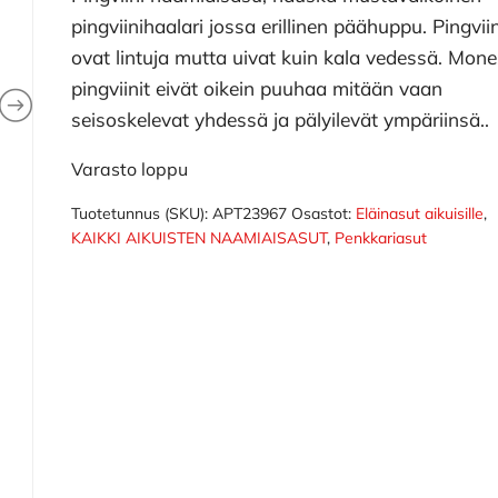
pingviinihaalari jossa erillinen päähuppu. Pingviin
ovat lintuja mutta uivat kuin kala vedessä. Mone
pingviinit eivät oikein puuhaa mitään vaan
seisoskelevat yhdessä ja pälyilevät ympäriinsä..
Varasto loppu
Tuotetunnus (SKU):
APT23967
Osastot:
Eläinasut aikuisille
,
KAIKKI AIKUISTEN NAAMIAISASUT
,
Penkkariasut