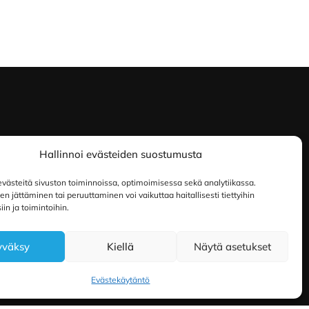
Hallinnoi evästeiden suostumusta
ästeitä sivuston toiminnoissa, optimoimisessa sekä analytiikassa.
 jättäminen tai peruuttaminen voi vaikuttaa haitallisesti tiettyihin
in ja toimintoihin.
yväksy
Kiellä
Näytä asetukset
Evästekäytäntö