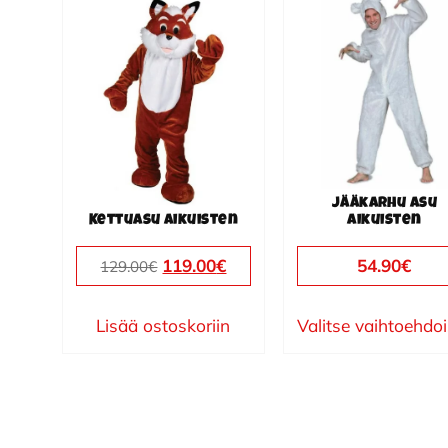
tuotteella
on
useampi
muunnelma.
Voit
tehdä
valinnat
Jääkarhu asu
tuotteen
Kettuasu aikuisten
aikuisten
sivulla.
Alkuperäinen
Nykyinen
119.00
€
54.90
€
129.00
€
hinta
hinta
oli:
on:
Lisää ostoskoriin
Valitse vaihtoehdo
129.00€.
119.00€.