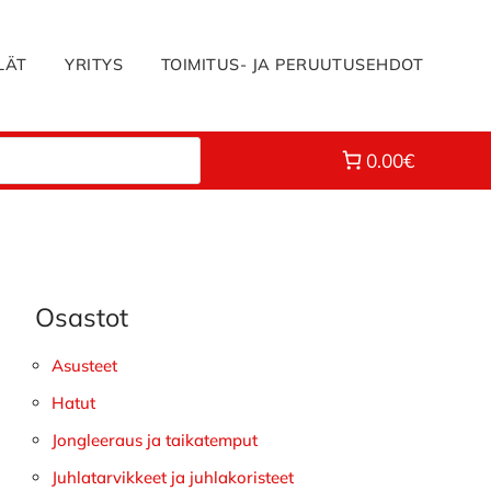
LÄT
YRITYS
TOIMITUS- JA PERUUTUSEHDOT
0.00€
Osastot
Ensisijainen
sivupalkki
Asusteet
Hatut
Jongleeraus ja taikatemput
Juhlatarvikkeet ja juhlakoristeet