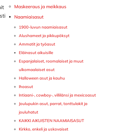
Maskeeraus ja meikkaus
it
sti
Naamiaisasut
1900-luvun naamiaisasut
Alushameet ja pikkupöksyt
Ammatit ja työasut
Eläinasut aikuisille
Espanjalaiset, roomalaiset ja muut
ulkomaalaiset asut
Halloween asut ja kauhu
Ihoasut
Intiaani-, cowboy-, villilänsi ja mexicoasut
Joulupukin asut, parrat, tonttulakit ja
jouluhatut
KAIKKI AIKUISTEN NAAMIAISASUT
Kirkko, enkeli ja uskovaiset