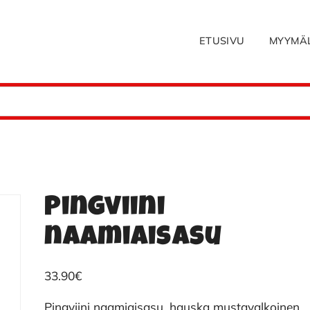
ETUSIVU
MYYMÄ
Pingviini
naamiaisasu
33.90
€
Pingviini naamiaisasu, hauska mustavalkoinen