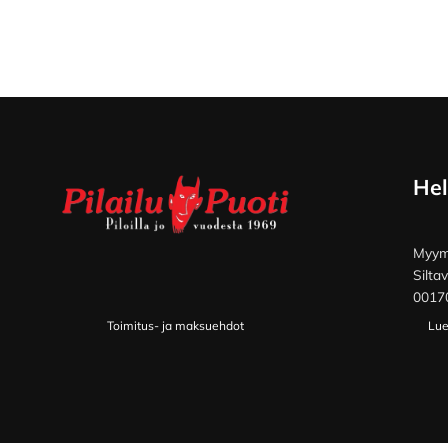
Footer
Hel
Myymä
Silta
00170
Toimitus- ja maksuehdot
Lue