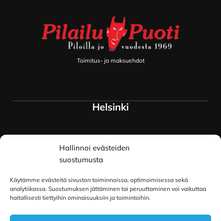
Toimitus- ja maksuehdot
Helsinki
Myymälä ja keskusvarasto
Hallinnoi evästeiden
Siltavuorenranta 18
00170 Helsinki
suostumusta
Lue lisää
Käytämme evästeitä sivuston toiminnoissa, optimoimisessa sekä
Oulu
analytiikassa. Suostumuksen jättäminen tai peruuttaminen voi vaikuttaa
haitallisesti tiettyihin ominaisuuksiin ja toimintoihin.
Kauppurienkatu 34