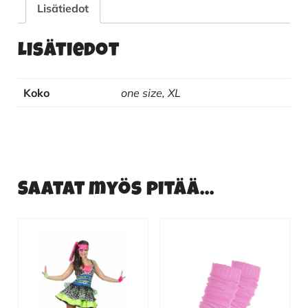
Lisätiedot
Lisätiedot
Koko
one size, XL
Saatat myös pitää...
Tällä
tuotteella
on
useampi
muunnelma.