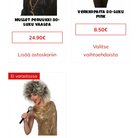
tehdä
valinnat
Verkkopaita 80-luku
tuotteen
pink
Mullet peruukki 80-
sivulla.
luku vaalea
8.50
€
24.90
€
Valitse
Lisää ostoskoriin
vaihtoehdoista
Ei varastossa