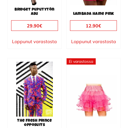
valinnat
Bridget puputytön
tuotteen
asu
Lambada hame pink
sivulla.
29.90
€
12.90
€
Loppunut varastosta
Loppunut varastosta
Ei varastossa
Tällä
tuotteella
on
useampi
muunnelma.
Voit
tehdä
valinnat
The Fresh Prince
tuotteen
Opposuits