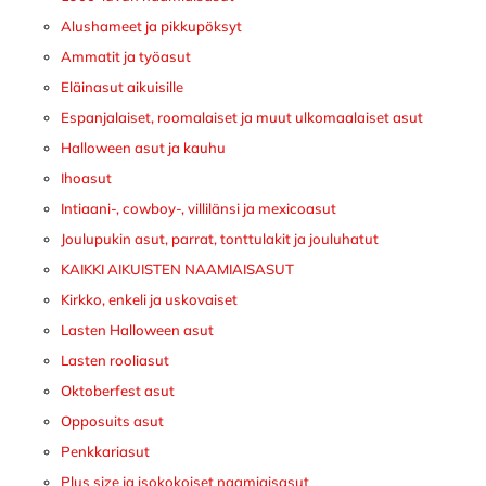
Alushameet ja pikkupöksyt
Ammatit ja työasut
Eläinasut aikuisille
Espanjalaiset, roomalaiset ja muut ulkomaalaiset asut
Halloween asut ja kauhu
Ihoasut
Intiaani-, cowboy-, villilänsi ja mexicoasut
Joulupukin asut, parrat, tonttulakit ja jouluhatut
KAIKKI AIKUISTEN NAAMIAISASUT
Kirkko, enkeli ja uskovaiset
Lasten Halloween asut
Lasten rooliasut
Oktoberfest asut
Opposuits asut
Penkkariasut
Plus size ja isokokoiset naamiaisasut