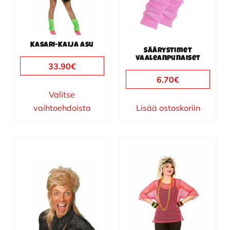
Voit
tehdä
valinnat
Kasari-Kaija asu
tuotteen
Säärystimet
vaaleanpunaiset
sivulla.
33.90
€
6.70
€
Valitse
vaihtoehdoista
Lisää ostoskoriin
Tällä
tuotteella
on
useampi
muunnelma.
Voit