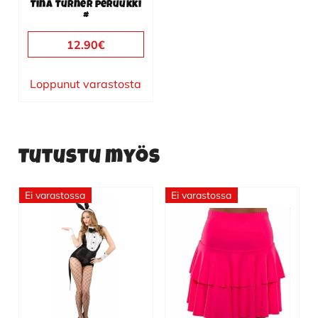
Tina Turner peruukki
#
12.90
€
Loppunut varastosta
Tutustu myös
Ei varastossa
Ei varastossa
Tällä
tuotteella
on
useampi
muunnelma.
Voit
tehdä