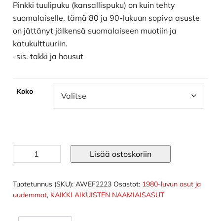
Pinkki tuulipuku (kansallispuku) on kuin tehty
suomalaiselle, tämä 80 ja 90-lukuun sopiva asuste
on jättänyt jälkensä suomalaiseen muotiin ja
katukulttuuriin.
-sis. takki ja housut
Koko
Pinkki
Lisää ostoskoriin
tuulipuku
määrä
Tuotetunnus (SKU):
AWEF2223
Osastot:
1980-luvun asut ja
uudemmat
,
KAIKKI AIKUISTEN NAAMIAISASUT