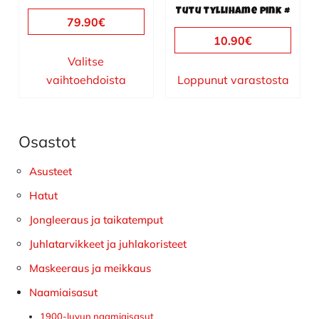
sivulla.
Tutu tyllihame pink #
79.90
€
10.90
€
Valitse
vaihtoehdoista
Loppunut varastosta
Osastot
Ensisijainen
sivupalkki
Asusteet
Hatut
Jongleeraus ja taikatemput
Juhlatarvikkeet ja juhlakoristeet
Maskeeraus ja meikkaus
Naamiaisasut
1900-luvun naamiaisasut