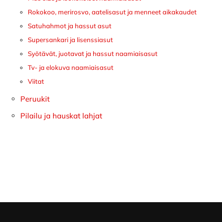
Rokokoo, merirosvo, aatelisasut ja menneet aikakaudet
Satuhahmot ja hassut asut
Supersankari ja lisenssiasut
Syötävät, juotavat ja hassut naamiaisasut
Tv- ja elokuva naamiaisasut
Viitat
Peruukit
Pilailu ja hauskat lahjat
Footer