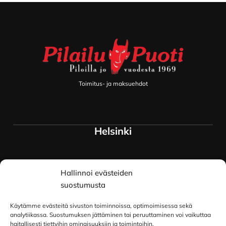
Footer
Toimitus- ja maksuehdot
Helsinki
Myymälä ja keskusvarasto
Hallinnoi evästeiden
Siltavuorenranta 18
00170 Helsinki
suostumusta
Lue lisää
Käytämme evästeitä sivuston toiminnoissa, optimoimisessa sekä
Oulu
analytiikassa. Suostumuksen jättäminen tai peruuttaminen voi vaikuttaa
haitallisesti tiettyihin ominaisuuksiin ja toimintoihin.