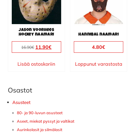
Jason Voorhees
hockey naamari
Hannibal naamari
Alkuperäinen
Nykyinen
11.90
€
4.80
€
16.90
€
hinta
hinta
oli:
on:
Lisää ostoskoriin
Loppunut varastosta
16.90€.
11.90€.
Osastot
Ensisijainen
sivupalkki
Asusteet
80- ja 90-luvun asusteet
Aseet, miekat pyssyt ja valtikat
Aurinkolasit ja silmälasit