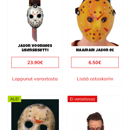
Jason Voorhees
lisenssisetti
Naamari Jason ec
23.90
€
6.50
€
Loppunut varastosta
Lisää ostoskoriin
ALE!
Ei varastossa