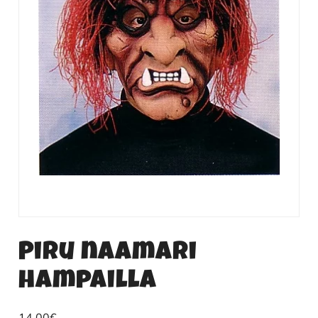
Piru naamari
hampailla
14.00
€