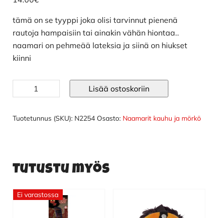
tämä on se tyyppi joka olisi tarvinnut pienenä
rautoja hampaisiin tai ainakin vähän hiontaa..
naamari on pehmeää lateksia ja siinä on hiukset
kiinni
Piru
Lisää ostoskoriin
naamari
hampailla
määrä
Tuotetunnus (SKU):
N2254
Osasto:
Naamarit kauhu ja mörkö
Tutustu myös
Ei varastossa