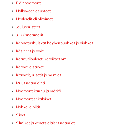
Eläinnaamarit
Halloween asusteet
Henkselit eli olkaimet
Jouluasusteet
Julkkisnaamarit
Kannatushuiskat höyhenpuuhkat ja viuhkat
Käsineet ja vyöt
Korut, riipukset, korvikset ym..
Korvat ja sarvet
Kravatit, rusetit ja solmiot
Muut naamiointi
Naamarit kauhu ja mörkö
Naamarit sekalaiset
Nahka ja niitit
Siivet
Silmikot ja venetsialaiset naamiot