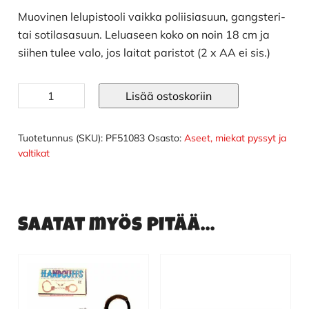
Muovinen lelupistooli vaikka poliisiasuun, gangsteri-
tai sotilasasuun. Leluaseen koko on noin 18 cm ja
siihen tulee valo, jos laitat paristot (2 x AA ei sis.)
Pistooli
Lisää ostoskoriin
määrä
Tuotetunnus (SKU):
PF51083
Osasto:
Aseet, miekat pyssyt ja
valtikat
Saatat myös pitää...