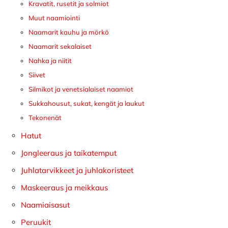
Kravatit, rusetit ja solmiot
Muut naamiointi
Naamarit kauhu ja mörkö
Naamarit sekalaiset
Nahka ja niitit
Siivet
Silmikot ja venetsialaiset naamiot
Sukkahousut, sukat, kengät ja laukut
Tekonenät
Hatut
Jongleeraus ja taikatemput
Juhlatarvikkeet ja juhlakoristeet
Maskeeraus ja meikkaus
Naamiaisasut
Peruukit