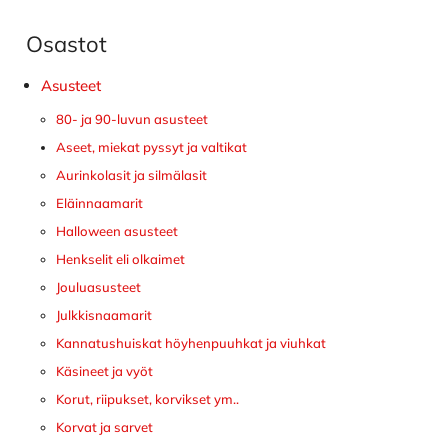
Osastot
Ensisijainen
sivupalkki
Asusteet
80- ja 90-luvun asusteet
Aseet, miekat pyssyt ja valtikat
Aurinkolasit ja silmälasit
Eläinnaamarit
Halloween asusteet
Henkselit eli olkaimet
Jouluasusteet
Julkkisnaamarit
Kannatushuiskat höyhenpuuhkat ja viuhkat
Käsineet ja vyöt
Korut, riipukset, korvikset ym..
Korvat ja sarvet