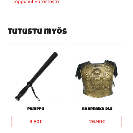
Loppunut varastosta
Tutustu myös
Pamppu
Haarniska dlx
3.50
€
26.90
€