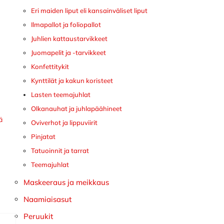
Eri maiden liput eli kansainväliset liput
Ilmapallot ja foliopallot
Juhlien kattaustarvikkeet
Juomapelit ja -tarvikkeet
Konfettitykit
Kynttilät ja kakun koristeet
Lasten teemajuhlat
Olkanauhat ja juhlapäähineet
ä
Oviverhot ja lippuviirit
Pinjatat
Tatuoinnit ja tarrat
Teemajuhlat
Maskeeraus ja meikkaus
Naamiaisasut
Peruukit