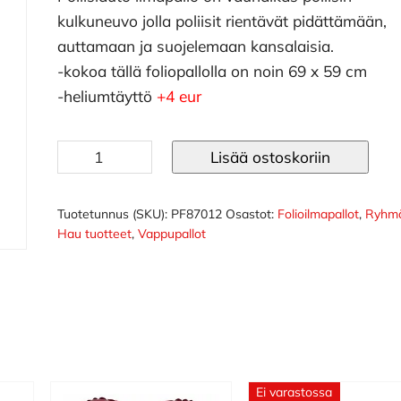
kulkuneuvo jolla poliisit rientävät pidättämään,
auttamaan ja suojelemaan kansalaisia.
-kokoa tällä foliopallolla on noin 69 x 59 cm
-heliumtäyttö
+4 eur
Poliisiauto
Lisää ostoskoriin
ilmapallo
määrä
Tuotetunnus (SKU):
PF87012
Osastot:
Folioilmapallot
,
Ryhm
Hau tuotteet
,
Vappupallot
Ei varastossa