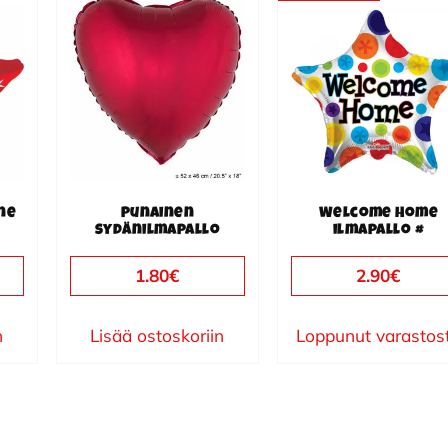
ne
Punainen
Welcome Home
sydänilmapallo
ilmapallo #
1.80
€
2.90
€
n
Lisää ostoskoriin
Loppunut varastos