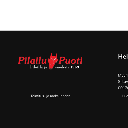
Footer
Hel
Myymä
Silta
00170
Toimitus- ja maksuehdot
Lue