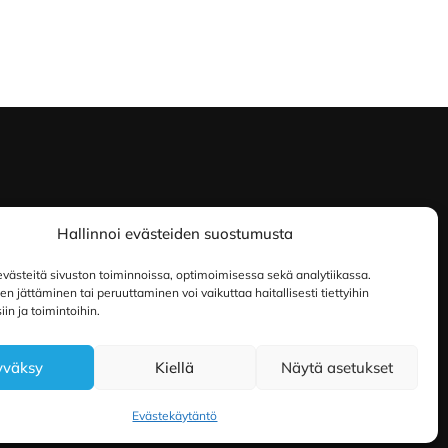
Hallinnoi evästeiden suostumusta
ästeitä sivuston toiminnoissa, optimoimisessa sekä analytiikassa.
 jättäminen tai peruuttaminen voi vaikuttaa haitallisesti tiettyihin
in ja toimintoihin.
yväksy
Kiellä
Näytä asetukset
Evästekäytäntö