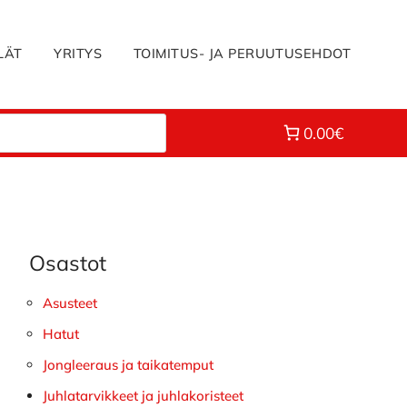
LÄT
YRITYS
TOIMITUS- JA PERUUTUSEHDOT
0.00€
Osastot
Ensisijainen
sivupalkki
Asusteet
Hatut
Jongleeraus ja taikatemput
Juhlatarvikkeet ja juhlakoristeet