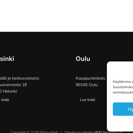
sinki
Oulu
lä ja keskusvarasto
Kauppurienkatu 34
Käytämme ev
vuorenranta 18
90100 Oulu
Suostumuksen
 Helsinki
ominaisuuksi
 lisää
Lue lisää
H
Copyright © 2026 Pilailu-Puoti
|
Toteutus ja ylläpito
MMD Networks Oy