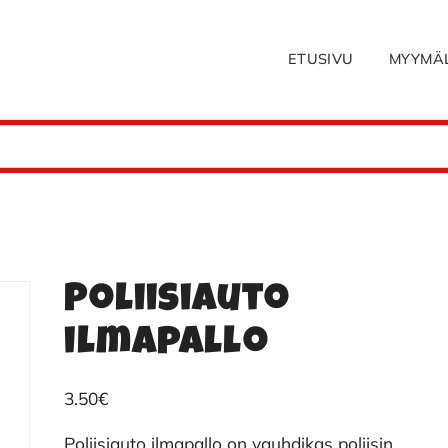
ETUSIVU
MYYMÄ
Poliisiauto
ilmapallo
3.50
€
Poliisiauto ilmapallo on vauhdikas poliisin