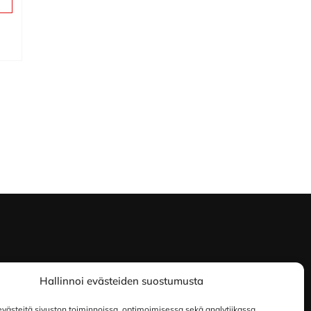
Hallinnoi evästeiden suostumusta
ästeitä sivuston toiminnoissa, optimoimisessa sekä analytiikassa.