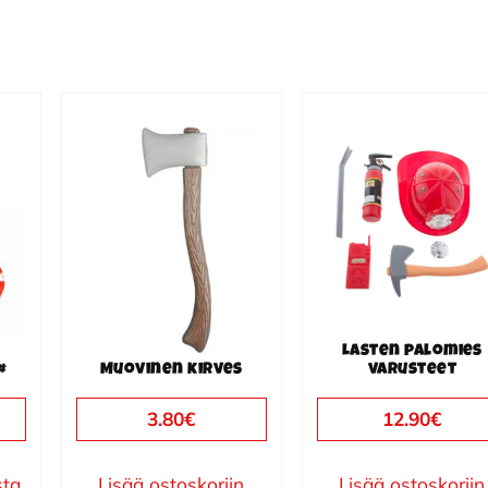
Lasten palomies
#
Muovinen kirves
varusteet
3.80
€
12.90
€
sta
Lisää ostoskoriin
Lisää ostoskoriin