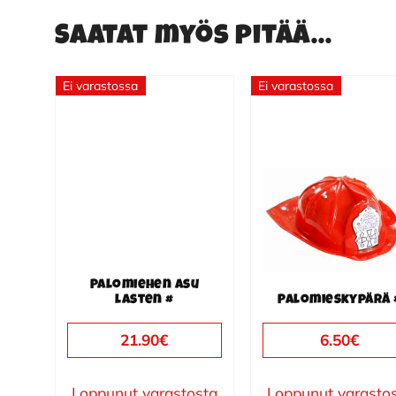
Saatat myös pitää...
Ei varastossa
Ei varastossa
Palomiehen asu
lasten #
Palomieskypärä 
21.90
€
6.50
€
Loppunut varastosta
Loppunut varasto