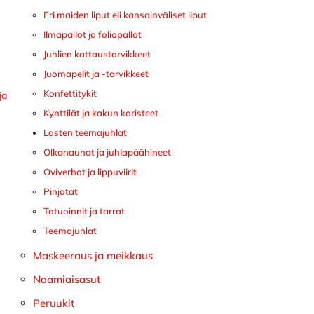
Eri maiden liput eli kansainväliset liput
Ilmapallot ja foliopallot
Juhlien kattaustarvikkeet
Juomapelit ja -tarvikkeet
Konfettitykit
ja
Kynttilät ja kakun koristeet
Lasten teemajuhlat
Olkanauhat ja juhlapäähineet
Oviverhot ja lippuviirit
Pinjatat
Tatuoinnit ja tarrat
Teemajuhlat
Maskeeraus ja meikkaus
Naamiaisasut
Peruukit