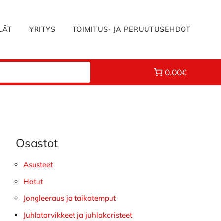
LÄT
YRITYS
TOIMITUS- JA PERUUTUSEHDOT
0.00€
Osastot
Ensisijainen
sivupalkki
Asusteet
Hatut
Jongleeraus ja taikatemput
Juhlatarvikkeet ja juhlakoristeet