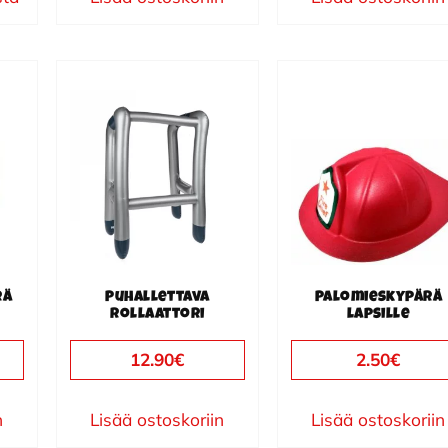
rä
Puhallettava
Palomieskypärä
rollaattori
lapsille
12.90
€
2.50
€
n
Lisää ostoskoriin
Lisää ostoskoriin