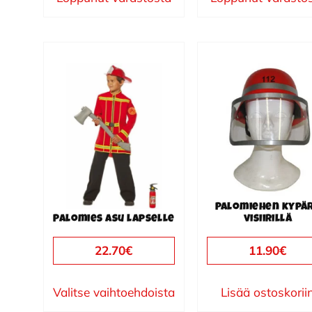
Tällä
tuotteella
on
useampi
muunnelma.
Voit
tehdä
valinnat
Palomiehen kypä
tuotteen
Palomies asu lapselle
visiirillä
sivulla.
22.70
€
11.90
€
Valitse vaihtoehdoista
Lisää ostoskorii