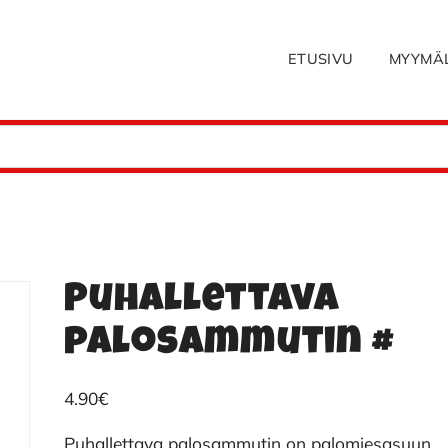
ETUSIVU
MYYMÄ
Puhallettava
palosammutin #
4.90
€
Puhallettava palosammutin on palomiesasuun