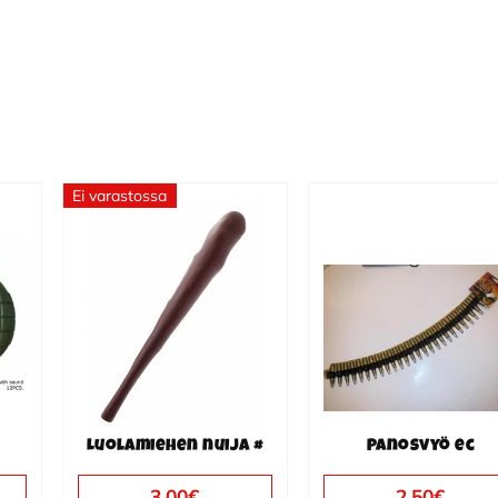
Ei varastossa
Luolamiehen nuija #
Panosvyö ec
3.00
€
2.50
€