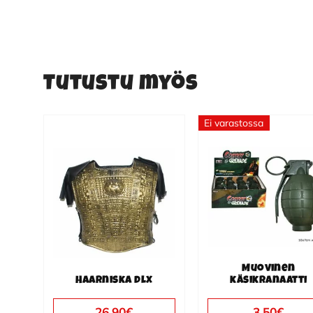
Tutustu myös
Ei varastossa
Muovinen
Haarniska dlx
käsikranaatti
26.90
€
3.50
€