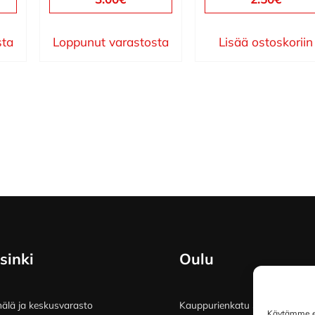
sta
Loppunut varastosta
Lisää ostoskoriin
sinki
Oulu
lä ja keskusvarasto
Kauppurienkatu 34
Käytämme ev