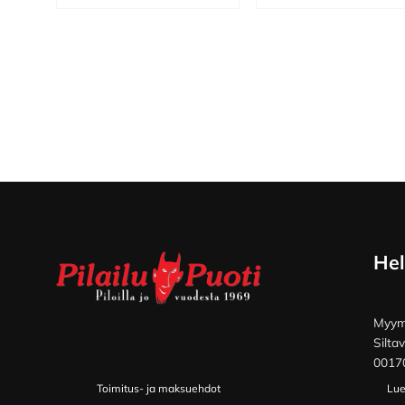
Footer
Hel
Myymä
Silta
00170
Toimitus- ja maksuehdot
Lue