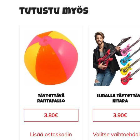
Tutustu myös
Tällä
tuotteella
on
useampi
muunnelma.
Voit
tehdä
valinnat
Täytettävä
Ilmalla täytettä
rantapallo
kitara
tuotteen
sivulla.
3.80
€
3.90
€
Lisää ostoskoriin
Valitse vaihtoehdo