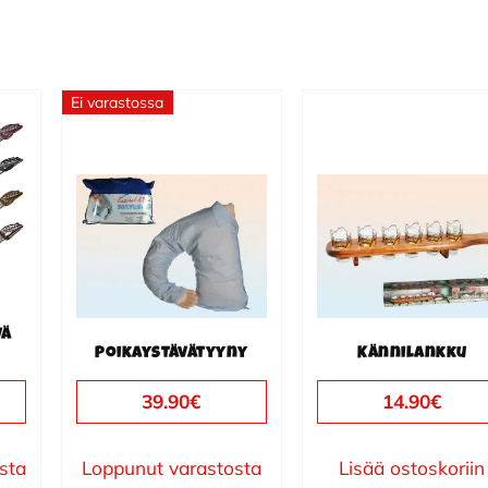
Ei varastossa
vä
Poikaystävätyyny
Kännilankku
39.90
€
14.90
€
ista
Loppunut varastosta
Lisää ostoskoriin