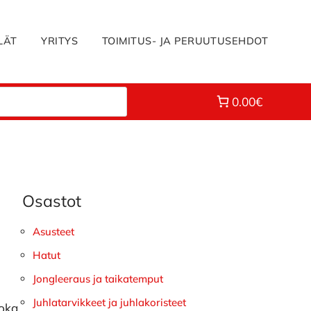
LÄT
YRITYS
TOIMITUS- JA PERUUTUSEHDOT
0.00€
Osastot
Ensisijainen
sivupalkki
Asusteet
#
Hatut
Jongleeraus ja taikatemput
Juhlatarvikkeet ja juhlakoristeet
joka