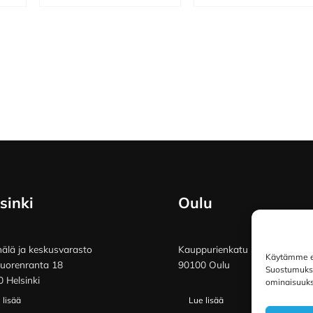
sinki
Oulu
lä ja keskusvarasto
Kauppurienkatu 34
Käytämme ev
vuorenranta 18
90100 Oulu
Suostumuksen
 Helsinki
ominaisuuksi
 lisää
Lue lisää