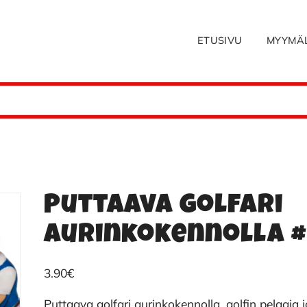
ETUSIVU
MYYMÄ
Puttaava golfari
aurinkokennolla 
3.90
€
Puttaava golfari aurinkokennolla, golfin pelaaja 