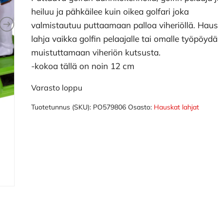
heiluu ja pähkäilee kuin oikea golfari joka
valmistautuu puttaamaan palloa viheriöllä. Hau
lahja vaikka golfin pelaajalle tai omalle työpöydä
muistuttamaan viheriön kutsusta.
-kokoa tällä on noin 12 cm
Varasto loppu
Tuotetunnus (SKU):
PO579806
Osasto:
Hauskat lahjat