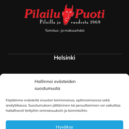
Toimitus- ja maksuehdot
Helsinki
Myymälä ja keskusvarasto
Hallinnoi evästeiden
Siltavuorenranta 18
00170 Helsinki
suostumusta
Lue lisää
Käytämme evästeitä sivuston toiminnoissa, optimoimisessa sekä
Oulu
analytiikassa. Suostumuksen jättäminen tai peruuttaminen voi vaikuttaa
haitallisesti tiettyihin ominaisuuksiin ja toimintoihin.
Kauppurienkatu 34
Hyväksy
90100 Oulu