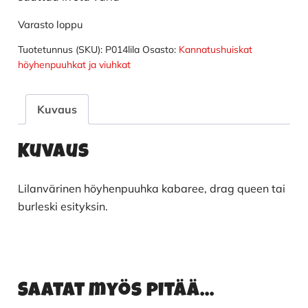
Varasto loppu
Tuotetunnus (SKU):
P014lila
Osasto:
Kannatushuiskat
höyhenpuuhkat ja viuhkat
Kuvaus
Kuvaus
Lilanvärinen höyhenpuuhka kabaree, drag queen tai
burleski esityksin.
Saatat myös pitää...