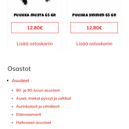
Puuhka musta 65 gr
Puuhka sininen 65 gr
12.80
€
12.80
€
Lisää ostoskoriin
Lisää ostoskoriin
Osastot
Ensisijainen
sivupalkki
Asusteet
80- ja 90-luvun asusteet
Aseet, miekat pyssyt ja valtikat
Aurinkolasit ja silmälasit
Eläinnaamarit
Halloween asusteet