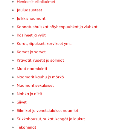
Henkselit eli olkaimet
Jouluasusteet
Julkkisnaamarit
Kannatushuiskat höyhenpuuhkat ja viuhkat
Käsineet ja vyöt
Korut, riipukset, korvikset ym..
Korvat ja sarvet
Kravatit, rusetit ja solmiot
Muut naamiointi
Naamarit kauhu ja mörkö
Naamarit sekalaiset
Nahka ja niitit
Siivet
Silmikot ja venetsialaiset naamiot
Sukkahousut, sukat, kengät ja laukut
Tekonenät