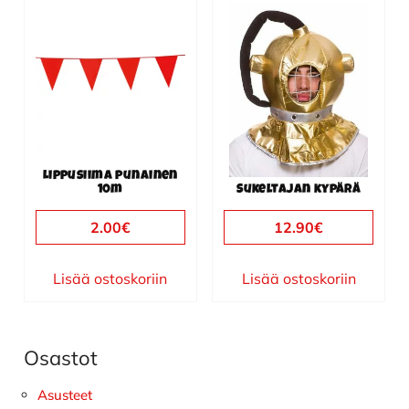
Lippusiima punainen
10m
Sukeltajan kypärä
2.00
€
12.90
€
Lisää ostoskoriin
Lisää ostoskoriin
Osastot
Ensisijainen
sivupalkki
Asusteet