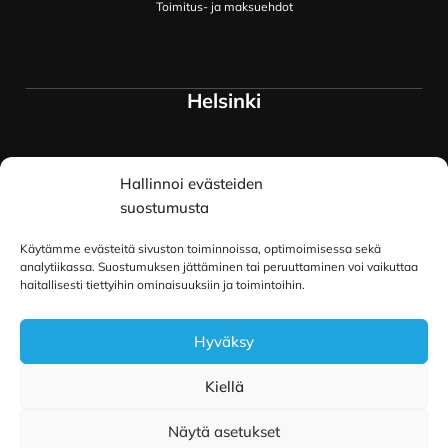
Toimitus- ja maksuehdot
Helsinki
Myymälä ja keskusvarasto
Hallinnoi evästeiden
Siltavuorenranta 18
00170 Helsinki
suostumusta
Lue lisää
Käytämme evästeitä sivuston toiminnoissa, optimoimisessa sekä
Oulu
analytiikassa. Suostumuksen jättäminen tai peruuttaminen voi vaikuttaa
haitallisesti tiettyihin ominaisuuksiin ja toimintoihin.
Kauppurienkatu 34
Hyväksy
90100 Oulu
Lue lisää
Kiellä
Näytä asetukset