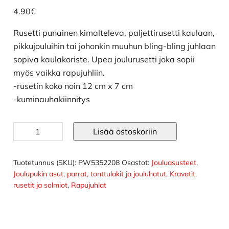
4.90
€
Rusetti punainen kimalteleva, paljettirusetti kaulaan,
pikkujouluihin tai johonkin muuhun bling-bling juhlaan
sopiva kaulakoriste. Upea joulurusetti joka sopii
myös vaikka rapujuhliin.
-rusetin koko noin 12 cm x 7 cm
-kuminauhakiinnitys
Rusetti
Lisää ostoskoriin
punainen
kimalteleva
määrä
Tuotetunnus (SKU):
PW5352208
Osastot:
Jouluasusteet
,
Joulupukin asut, parrat, tonttulakit ja jouluhatut
,
Kravatit,
rusetit ja solmiot
,
Rapujuhlat