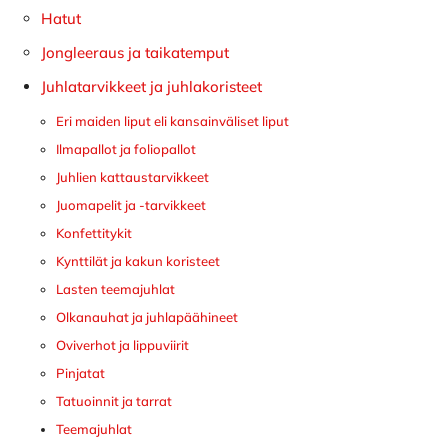
Hatut
Jongleeraus ja taikatemput
Juhlatarvikkeet ja juhlakoristeet
Eri maiden liput eli kansainväliset liput
Ilmapallot ja foliopallot
Juhlien kattaustarvikkeet
Juomapelit ja -tarvikkeet
Konfettitykit
Kynttilät ja kakun koristeet
Lasten teemajuhlat
Olkanauhat ja juhlapäähineet
Oviverhot ja lippuviirit
Pinjatat
Tatuoinnit ja tarrat
Teemajuhlat