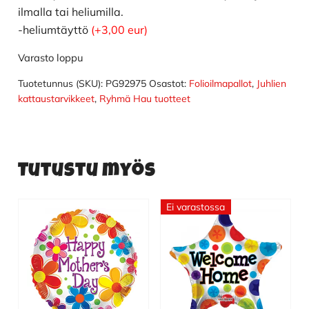
ilmalla tai heliumilla.
-heliumtäyttö
(+3,00 eur)
Varasto loppu
Tuotetunnus (SKU):
PG92975
Osastot:
Folioilmapallot
,
Juhlien
kattaustarvikkeet
,
Ryhmä Hau tuotteet
Tutustu myös
Ei varastossa