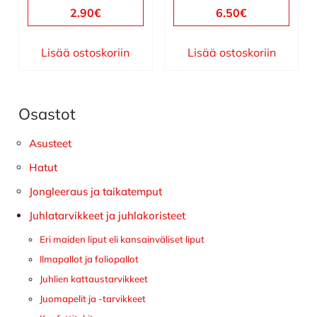
2.90
€
6.50
€
Lisää ostoskoriin
Lisää ostoskoriin
Osastot
Ensisijainen
sivupalkki
Asusteet
Hatut
Jongleeraus ja taikatemput
Juhlatarvikkeet ja juhlakoristeet
Eri maiden liput eli kansainväliset liput
Ilmapallot ja foliopallot
Juhlien kattaustarvikkeet
Juomapelit ja -tarvikkeet