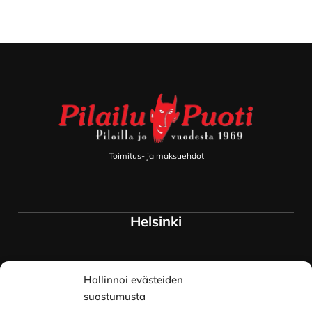
Footer
Toimitus- ja maksuehdot
Helsinki
Myymälä ja keskusvarasto
Hallinnoi evästeiden
Siltavuorenranta 18
00170 Helsinki
suostumusta