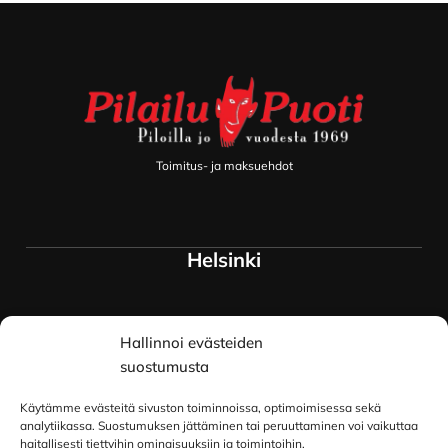
Footer
Toimitus- ja maksuehdot
Helsinki
Myymälä ja keskusvarasto
Hallinnoi evästeiden
Siltavuorenranta 18
00170 Helsinki
suostumusta
Lue lisää
Käytämme evästeitä sivuston toiminnoissa, optimoimisessa sekä
Oulu
analytiikassa. Suostumuksen jättäminen tai peruuttaminen voi vaikuttaa
haitallisesti tiettyihin ominaisuuksiin ja toimintoihin.