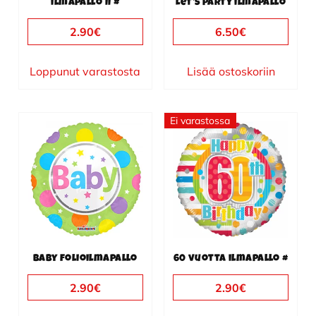
ilmapallo II #
Let’s party ilmapallo
2.90
€
6.50
€
Loppunut varastosta
Lisää ostoskoriin
Ei varastossa
Baby folioilmapallo
60 vuotta ilmapallo #
2.90
€
2.90
€