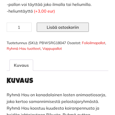
-pallon voi täyttää joko ilmalla tai heliumilla.
-heliumtäyttö
(+3,00 eur)
Ryhmä
Lisää ostoskoriin
Hau
ilmapallo
määrä
Tuotetunnus (SKU):
PBWSRG18047
Osastot:
Folioilmapallot
,
Ryhmä Hau tuotteet
,
Vappupallot
Kuvaus
Kuvaus
Ryhmä Hau on kanadalainen lasten animaatiosarja,
joka kertoo samannimisestä pelastajaryhmästä.
Ryhmä Hau koostuu kuudesta koiranpennusta ja
heidän johtajastaan Rikusta. Ryhmä auttaa