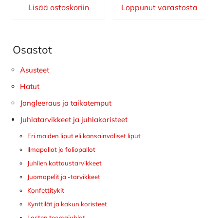
Lisää ostoskoriin
Loppunut varastosta
Osastot
Ensisijainen
sivupalkki
Asusteet
Hatut
Jongleeraus ja taikatemput
Juhlatarvikkeet ja juhlakoristeet
Eri maiden liput eli kansainväliset liput
Ilmapallot ja foliopallot
Juhlien kattaustarvikkeet
Juomapelit ja -tarvikkeet
Konfettitykit
Kynttilät ja kakun koristeet
Lasten teemajuhlat