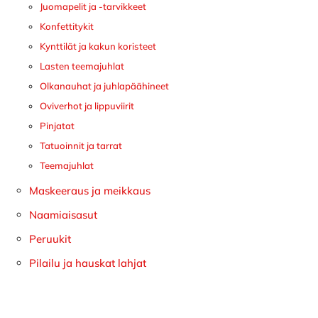
Juomapelit ja -tarvikkeet
Konfettitykit
Kynttilät ja kakun koristeet
Lasten teemajuhlat
Olkanauhat ja juhlapäähineet
Oviverhot ja lippuviirit
Pinjatat
Tatuoinnit ja tarrat
Teemajuhlat
Maskeeraus ja meikkaus
Naamiaisasut
Peruukit
Pilailu ja hauskat lahjat