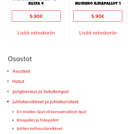
kulta 4
Numero ilmapallot 1
5.90
€
5.90
€
Lisää ostoskoriin
Lisää ostoskoriin
Osastot
Ensisijainen
sivupalkki
Asusteet
Hatut
Jongleeraus ja taikatemput
Juhlatarvikkeet ja juhlakoristeet
Eri maiden liput eli kansainväliset liput
Ilmapallot ja foliopallot
Juhlien kattaustarvikkeet