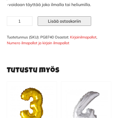
-voidaan täyttää joko ilmalla tai heliumilla.
S
Lisää ostoskoriin
kirjainilmapallo
kulta
102
Tuotetunnus (SKU):
PG8740
Osastot:
Kirjainilmapallot
,
cm
Numero ilmapallot ja kirjain ilmapallot
määrä
Tutustu myös