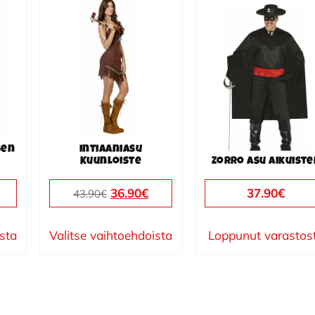
Tällä
tuotteella
on
useampi
muunnelma.
Voit
tehdä
valinnat
sen
Intiaaniasu
tuotteen
Kuunloiste
Zorro asu aikuist
sivulla.
Alkuperäinen
Nykyinen
36.90
€
37.90
€
43.90
€
hinta
hinta
oli:
on:
ista
Valitse vaihtoehdoista
Loppunut varastos
43.90€.
36.90€.