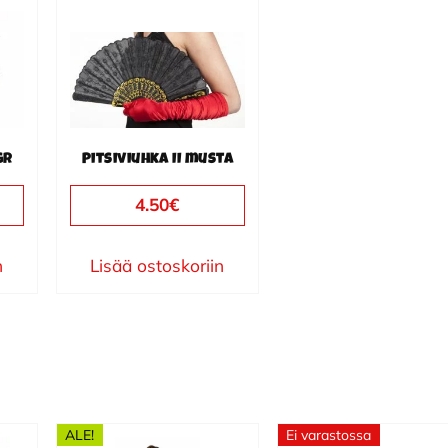
gr
Pitsiviuhka II musta
4.50
€
n
Lisää ostoskoriin
ALE!
Ei varastossa