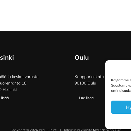
sinki
Oulu
lä ja keskusvarasto
Kauppurienkatu 34
Käytämme ev
vuorenranta 18
90100 Oulu
Suostumuksen
 Helsinki
ominaisuuksi
 lisää
Lue lisää
H
Copyright © 2026 Pilailu-Puoti
|
Toteutus ja ylläpito
MMD Networks Oy