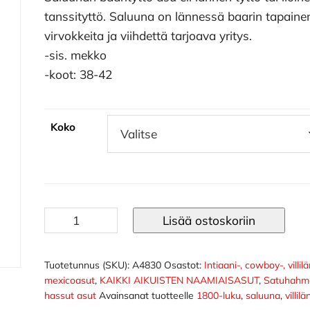
tanssityttö. Saluuna on lännessä baarin tapaine
virvokkeita ja viihdettä tarjoava yritys.
-sis. mekko
-koot: 38-42
Koko
Saluunan
Lisää ostoskoriin
baarityttö
asu
määrä
Tuotetunnus (SKU):
A4830
Osastot:
Intiaani-, cowboy-, villilä
mexicoasut
,
KAIKKI AIKUISTEN NAAMIAISASUT
,
Satuhahmo
hassut asut
Avainsanat tuotteelle
1800-luku
,
saluuna
,
villilä