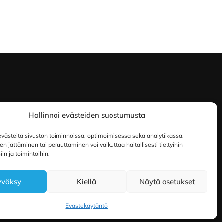
Hallinnoi evästeiden suostumusta
ästeitä sivuston toiminnoissa, optimoimisessa sekä analytiikassa.
 jättäminen tai peruuttaminen voi vaikuttaa haitallisesti tiettyihin
in ja toimintoihin.
yväksy
Kiellä
Näytä asetukset
Evästekäytäntö