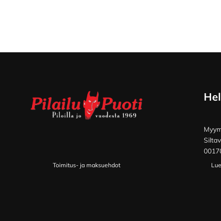
Footer
Hel
Myymä
Silta
00170
Toimitus- ja maksuehdot
Lue