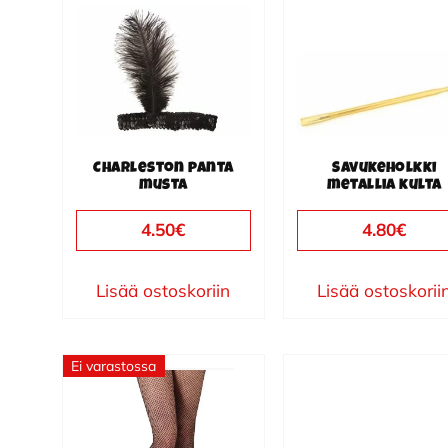
Charleston panta
Savukeholkki
musta
metallia kulta
4.50
€
4.80
€
Lisää ostoskoriin
Lisää ostoskorii
Ei varastossa