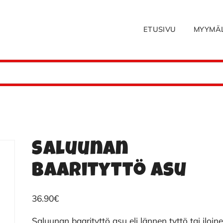
ETUSIVU
MYYMÄ
Saluunan
baarityttö asu
36.90
€
Saluunan baarityttö asu eli lännen tyttö tai iloin