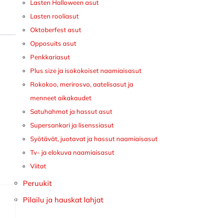
Lasten Halloween asut
Lasten rooliasut
Oktoberfest asut
Opposuits asut
Penkkariasut
Plus size ja isokokoiset naamiaisasut
Rokokoo, merirosvo, aatelisasut ja
menneet aikakaudet
Satuhahmot ja hassut asut
Supersankari ja lisenssiasut
Syötävät, juotavat ja hassut naamiaisasut
Tv- ja elokuva naamiaisasut
Viitat
Peruukit
Pilailu ja hauskat lahjat