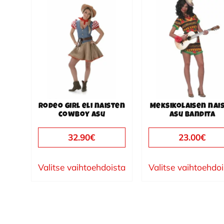
Tällä
Tällä
tuotteella
tuotteella
on
on
useampi
useampi
muunnelma.
muunnelma.
Voit
Voit
tehdä
tehdä
valinnat
valinnat
Rodeo girl eli naisten
Meksikolaisen nai
tuotteen
tuotteen
cowboy asu
asu Bandita
sivulla.
sivulla.
32.90
€
23.00
€
Valitse vaihtoehdoista
Valitse vaihtoehdo