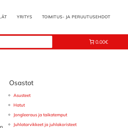
LÄT
YRITYS
TOIMITUS- JA PERUUTUSEHDOT
0.00€
Osastot
Ensisijainen
sivupalkki
Asusteet
Hatut
Jongleeraus ja taikatemput
Juhlatarvikkeet ja juhlakoristeet
en