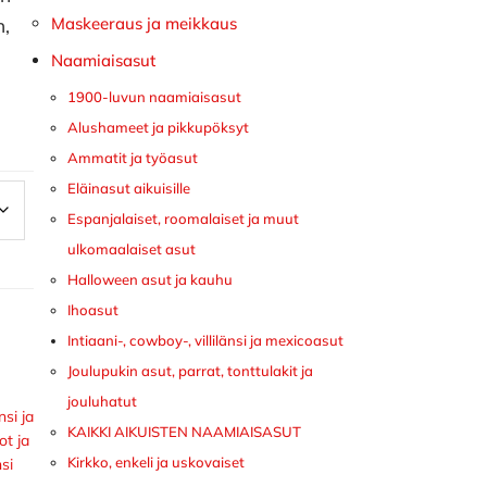
Maskeeraus ja meikkaus
n,
Naamiaisasut
1900-luvun naamiaisasut
Alushameet ja pikkupöksyt
Ammatit ja työasut
Eläinasut aikuisille
Espanjalaiset, roomalaiset ja muut
ulkomaalaiset asut
Halloween asut ja kauhu
Ihoasut
Intiaani-, cowboy-, villilänsi ja mexicoasut
Joulupukin asut, parrat, tonttulakit ja
jouluhatut
nsi ja
KAIKKI AIKUISTEN NAAMIAISASUT
t ja
Kirkko, enkeli ja uskovaiset
nsi