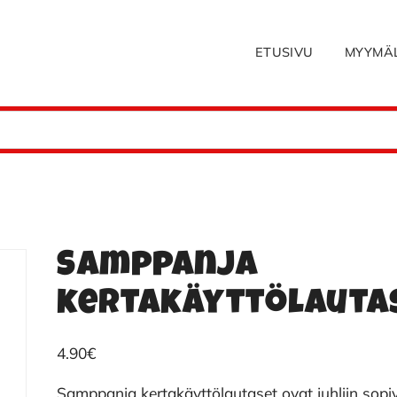
ETUSIVU
MYYMÄ
Samppanja
kertakäyttölauta
4.90
€
Samppanja kertakäyttölautaset ovat juhliin sopi