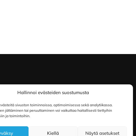
Hallinnoi evästeiden suostumusta
ästeitä sivuston toiminnoissa, optimoimisessa sekä analytiikassa.
 jättäminen tai peruuttaminen voi vaikuttaa haitallisesti tiettyihin
in ja toimintoihin.
yväksy
Kiellä
Näytä asetukset