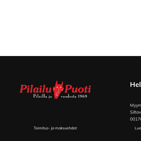
Footer
Hel
Myymä
Silta
00170
Toimitus- ja maksuehdot
Lue