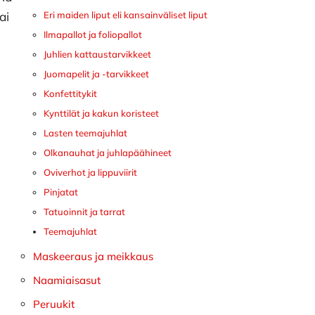
ai
Eri maiden liput eli kansainväliset liput
Ilmapallot ja foliopallot
Juhlien kattaustarvikkeet
Juomapelit ja -tarvikkeet
Konfettitykit
Kynttilät ja kakun koristeet
Lasten teemajuhlat
Olkanauhat ja juhlapäähineet
Oviverhot ja lippuviirit
Pinjatat
Tatuoinnit ja tarrat
Teemajuhlat
Maskeeraus ja meikkaus
Naamiaisasut
Peruukit