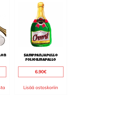
lon
Samppanjapullo
folioilmapallo
6.90
€
sta
Lisää ostoskoriin