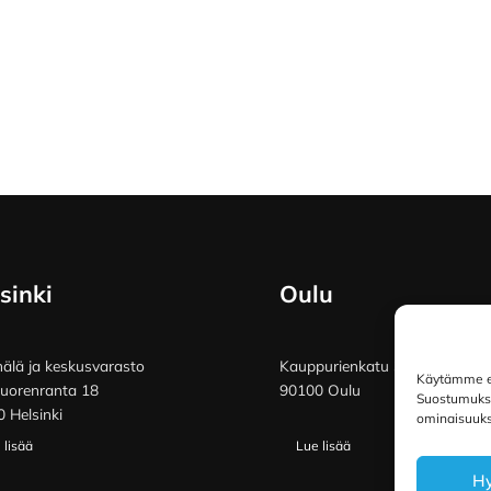
sinki
Oulu
lä ja keskusvarasto
Kauppurienkatu 34
Käytämme ev
vuorenranta 18
90100 Oulu
Suostumuksen
 Helsinki
ominaisuuksi
 lisää
Lue lisää
H