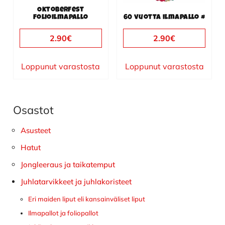
Oktoberfest
folioilmapallo
60 vuotta ilmapallo #
2.90
€
2.90
€
Loppunut varastosta
Loppunut varastosta
Osastot
Ensisijainen
sivupalkki
Asusteet
Hatut
Jongleeraus ja taikatemput
Juhlatarvikkeet ja juhlakoristeet
Eri maiden liput eli kansainväliset liput
Ilmapallot ja foliopallot