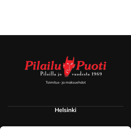
Footer
Toimitus- ja maksuehdot
Helsinki
Myymälä ja keskusvarasto