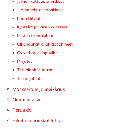
Juhlien kattaustarvikkeet
Juomapelit ja -tarvikkeet
Konfettitykit
Kynttilät ja kakun koristeet
Lasten teemajuhlat
Olkanauhat ja juhlapäähineet
Oviverhot ja lippuviirit
Pinjatat
Tatuoinnit ja tarrat
Teemajuhlat
Maskeeraus ja meikkaus
Naamiaisasut
Peruukit
Pilailu ja hauskat lahjat