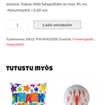
aasista. Kokoa tällä foliopallolla on noin 45 cm.
-heliumtäyttö +3,00 eur
Shrek
Lisää ostoskoriin
ja
aasi
ilmapallo
Tuotetunnus (SKU):
PWSRA52030
Osastot:
Folioilmapallot
,
määrä
Vappupallot
Tutustu myös