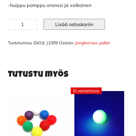
-huippu pomppu oranssi ja valkoinen
Silicon
Lisää ostoskoriin
pomppupallo
63mm
määrä
Tuotetunnus (SKU):
J1009
Osasto:
Jongleeraus pallot
Tutustu myös
Ei varastossa