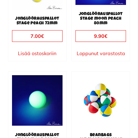
Jonglöörauspallot
Jonglöörauspallot
Stage moon peach
Stage peach 72mm
80mm
7.00
€
9.90
€
Lisää ostoskoriin
Loppunut varastosta
Jonglöörauspallot
Beanbags