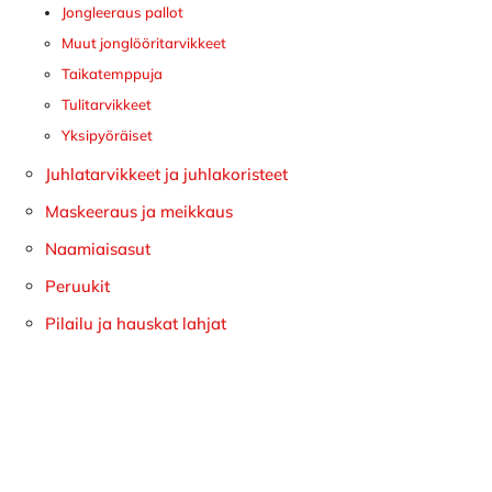
Jongleeraus pallot
Muut jonglööritarvikkeet
Taikatemppuja
Tulitarvikkeet
Yksipyöräiset
Juhlatarvikkeet ja juhlakoristeet
Maskeeraus ja meikkaus
Naamiaisasut
Peruukit
Pilailu ja hauskat lahjat