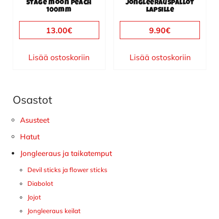
Stage moon peach
jongleerauspallot
100mm
lapsille
13.00
€
9.90
€
Lisää ostoskoriin
Lisää ostoskoriin
Osastot
Ensisijainen
sivupalkki
Asusteet
Hatut
Jongleeraus ja taikatemput
Devil sticks ja flower sticks
Diabolot
Jojot
Jongleeraus keilat