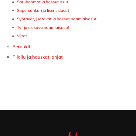
Satuhahmot ja hassut asut
Supersankari ja lisenssiasut
Syötävät, juotavat ja hassut naamiaisasut
Tv- ja elokuva naamiaisasut
Viitat
Peruukit
Pilailu ja hauskat lahjat
Footer