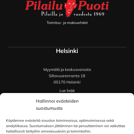
Toimitus- ja maksuehdot
Helsinki
Myymälä ja keskusvarasto
Siltavuorenranta 18
00170 Helsinki
Lue lisää
Oulu
Hallinnoi evästeiden
suostumusta
Kauppurienkatu 34
Käytämme evästeitä sivuston toiminnoissa, optimoimisessa sekä
90100 Oulu
analytiikassa. Suostumuksen jättäminen tai peruuttaminen voi vaikuttaa
haitallisesti tiettyihin ominaisuuksiin ja toimintoihin.
Lue lisää