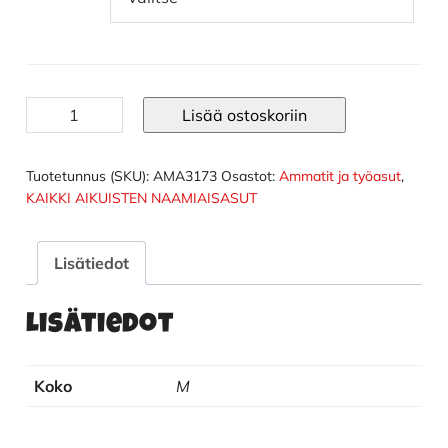
Stripparin
Lisää ostoskoriin
asu
määrä
Tuotetunnus (SKU):
AMA3173
Osastot:
Ammatit ja työasut
,
KAIKKI AIKUISTEN NAAMIAISASUT
Lisätiedot
Lisätiedot
Koko
M