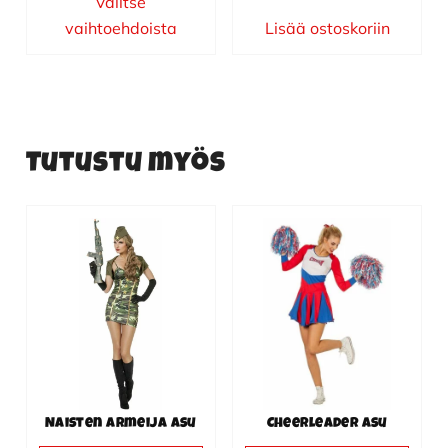
Valitse
vaihtoehdoista
Lisää ostoskoriin
Tutustu myös
Tällä
Tällä
tuotteella
tuotteella
on
on
useampi
useampi
muunnelma.
muunnelma.
Voit
Voit
tehdä
tehdä
valinnat
valinnat
Naisten armeija asu
Cheerleader asu
tuotteen
tuotteen