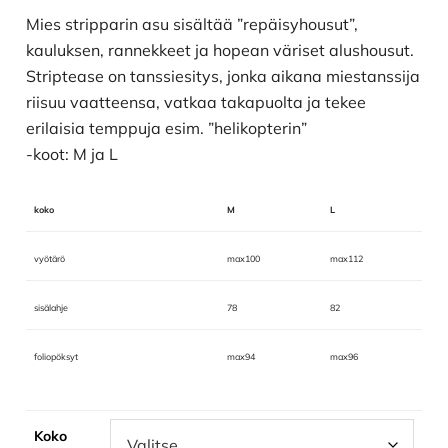
Mies stripparin asu sisältää ”repäisyhousut”,
kauluksen, rannekkeet ja hopean väriset alushousut.
Striptease on tanssiesitys, jonka aikana miestanssija
riisuu vaatteensa, vatkaa takapuolta ja tekee
erilaisia temppuja esim. ”helikopterin”
-koot: M ja L
koko
M
L
vyötärö
max100
max112
sisälahje
78
82
foliopöksyt
max94
max96
Koko