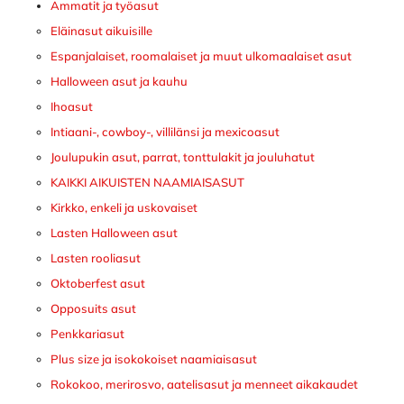
Ammatit ja työasut
Eläinasut aikuisille
Espanjalaiset, roomalaiset ja muut ulkomaalaiset asut
Halloween asut ja kauhu
Ihoasut
Intiaani-, cowboy-, villilänsi ja mexicoasut
Joulupukin asut, parrat, tonttulakit ja jouluhatut
KAIKKI AIKUISTEN NAAMIAISASUT
Kirkko, enkeli ja uskovaiset
Lasten Halloween asut
Lasten rooliasut
Oktoberfest asut
Opposuits asut
Penkkariasut
Plus size ja isokokoiset naamiaisasut
Rokokoo, merirosvo, aatelisasut ja menneet aikakaudet