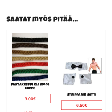
Saatat myös pitää...
Tällä
tuotteella
on
useampi
muunnelma.
Voit
tehdä
valinnat
Partakreppi eli Wool
tuotteen
Crepe
sivulla.
Stripparin setti
3.00
€
6.50
€