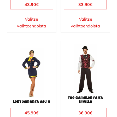
sivulla.
sivulla.
43.90
€
33.90
€
Valitse
Valitse
vaihtoehdoista
vaihtoehdoista
Tällä
Tällä
tuotteella
tuotteella
on
on
useampi
useampi
muunnelma.
muunnelma.
Voit
Voit
tehdä
tehdä
valinnat
valinnat
The Gambler paita
tuotteen
tuotteen
Lentoemäntä asu II
liivillä
sivulla.
sivulla.
45.90
€
36.90
€