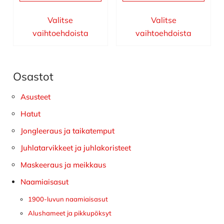
Valitse
Valitse
vaihtoehdoista
vaihtoehdoista
Osastot
Ensisijainen
sivupalkki
Asusteet
Hatut
Jongleeraus ja taikatemput
Juhlatarvikkeet ja juhlakoristeet
Maskeeraus ja meikkaus
Naamiaisasut
1900-luvun naamiaisasut
Alushameet ja pikkupöksyt