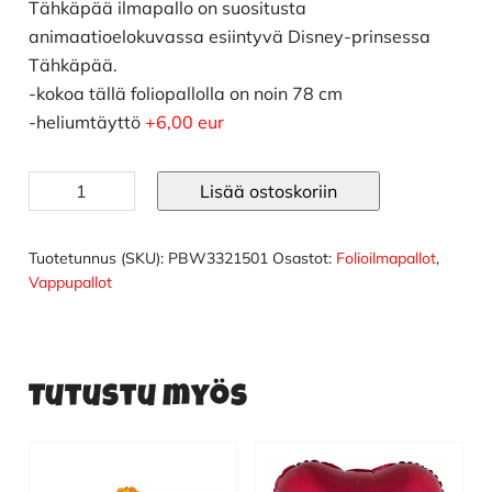
Tähkäpää ilmapallo on suositusta
animaatioelokuvassa esiintyvä Disney-prinsessa
Tähkäpää.
-kokoa tällä foliopallolla on noin 78 cm
-heliumtäyttö
+6,00 eur
Tähkäpää
Lisää ostoskoriin
ilmapallo
määrä
Tuotetunnus (SKU):
PBW3321501
Osastot:
Folioilmapallot
,
Vappupallot
Tutustu myös