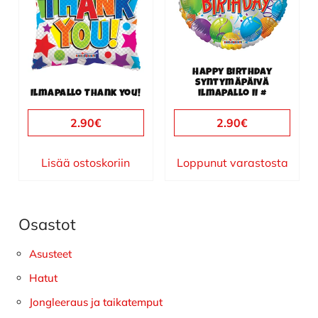
Happy Birthday
syntymäpäivä
Ilmapallo Thank you!
ilmapallo II #
2.90
€
2.90
€
Lisää ostoskoriin
Loppunut varastosta
Osastot
Ensisijainen
sivupalkki
Asusteet
Hatut
Jongleeraus ja taikatemput