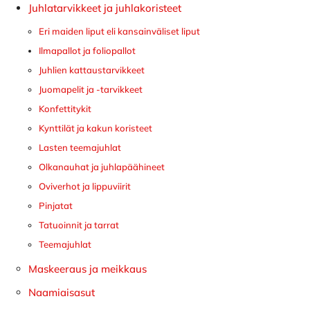
Juhlatarvikkeet ja juhlakoristeet
Eri maiden liput eli kansainväliset liput
Ilmapallot ja foliopallot
Juhlien kattaustarvikkeet
Juomapelit ja -tarvikkeet
Konfettitykit
Kynttilät ja kakun koristeet
Lasten teemajuhlat
Olkanauhat ja juhlapäähineet
Oviverhot ja lippuviirit
Pinjatat
Tatuoinnit ja tarrat
Teemajuhlat
Maskeeraus ja meikkaus
Naamiaisasut