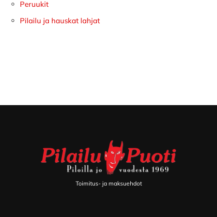
Peruukit
Pilailu ja hauskat lahjat
Footer
Toimitus- ja maksuehdot