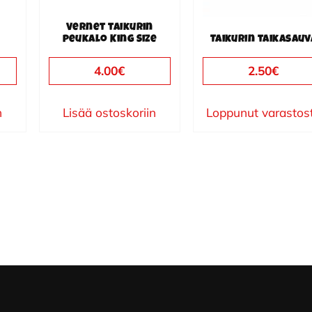
Vernet taikurin
peukalo King Size
Taikurin taikasauv
4.00
€
2.50
€
n
Lisää ostoskoriin
Loppunut varastos