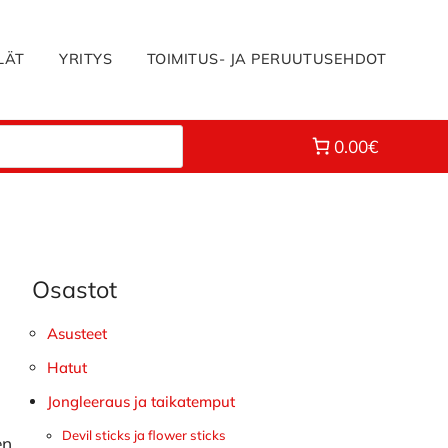
LÄT
YRITYS
TOIMITUS- JA PERUUTUSEHDOT
0.00€
Osastot
Ensisijainen
sivupalkki
Asusteet
Hatut
Jongleeraus ja taikatemput
Devil sticks ja flower sticks
en