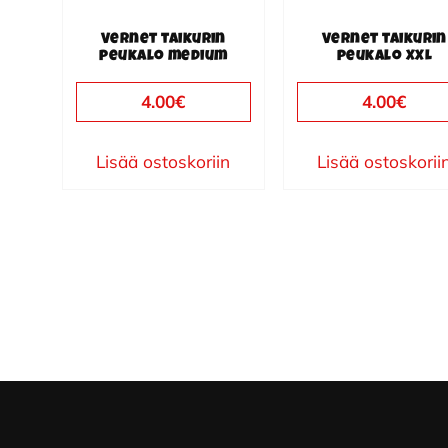
Vernet taikurin
Vernet taikurin
peukalo medium
peukalo XXL
4.00
€
4.00
€
Lisää ostoskoriin
Lisää ostoskorii
Footer