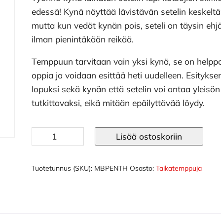
edessä! Kynä näyttää lävistävän setelin keskeltä
mutta kun vedät kynän pois, seteli on täysin ehj
ilman pienintäkään reikää.
Temppuun tarvitaan vain yksi kynä, se on helpp
oppia ja voidaan esittää heti uudelleen. Esitykse
lopuksi sekä kynän että setelin voi antaa yleisön
tutkittavaksi, eikä mitään epäilyttävää löydy.
Taikatemppu
Lisää ostoskoriin
kynä
setelin
läpi
Tuotetunnus (SKU):
MBPENTH
Osasto:
Taikatemppuja
määrä