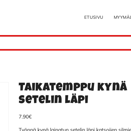
ETUSIVU
MYYMÄ
Taikatemppu kynä
setelin läpi
7.90
€
Työnnä kynä lainatun setelin läpi katsojien silmi