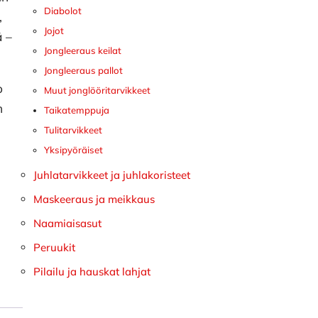
Diabolot
,
Jojot
ä –
Jongleeraus keilat
Jongleeraus pallot
o
Muut jonglööritarvikkeet
n
Taikatemppuja
Tulitarvikkeet
Yksipyöräiset
Juhlatarvikkeet ja juhlakoristeet
Maskeeraus ja meikkaus
Naamiaisasut
Peruukit
Pilailu ja hauskat lahjat