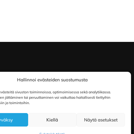
Hallinnoi evästeiden suostumusta
ästeitä sivuston toiminnoissa, optimoimisessa sekä analytiikassa.
 jättäminen tai peruuttaminen voi vaikuttaa haitallisesti tiettyihin
in ja toimintoihin.
yväksy
Kiellä
Näytä asetukset