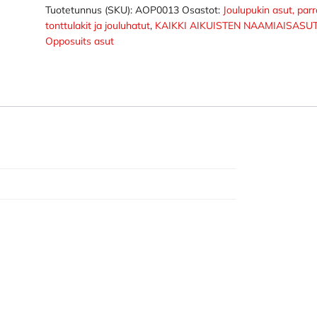
määrä
Tuotetunnus (SKU):
AOP0013
Osastot:
Joulupukin asut, parr
tonttulakit ja jouluhatut
,
KAIKKI AIKUISTEN NAAMIAISASU
Opposuits asut