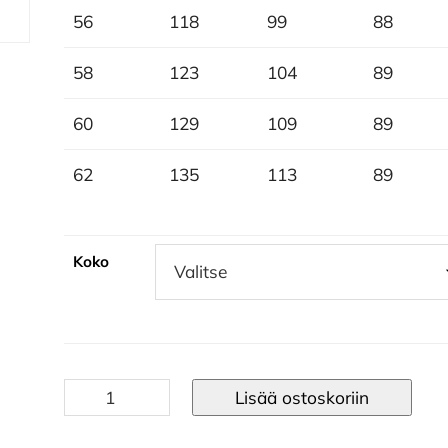
56
118
99
88
58
123
104
89
60
129
109
89
62
135
113
89
Koko
The
Lisää ostoskoriin
Rudolph
Opposuit