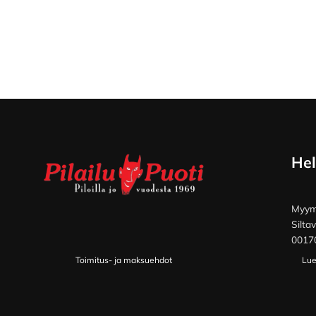
Footer
Hel
Myymä
Silta
00170
Toimitus- ja maksuehdot
Lue