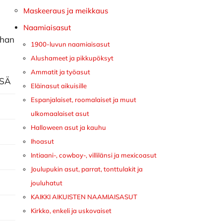
Maskeeraus ja meikkaus
Naamiaisasut
ihan
1900-luvun naamiaisasut
Alushameet ja pikkupöksyt
Ammatit ja työasut
ISÄ
Eläinasut aikuisille
Espanjalaiset, roomalaiset ja muut
ulkomaalaiset asut
Halloween asut ja kauhu
Ihoasut
Intiaani-, cowboy-, villilänsi ja mexicoasut
Joulupukin asut, parrat, tonttulakit ja
jouluhatut
KAIKKI AIKUISTEN NAAMIAISASUT
Kirkko, enkeli ja uskovaiset