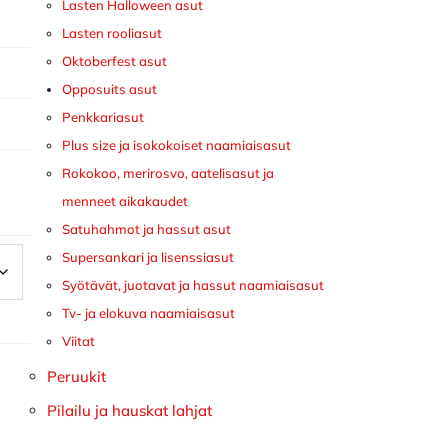
Lasten Halloween asut
Lasten rooliasut
Oktoberfest asut
Opposuits asut
Penkkariasut
Plus size ja isokokoiset naamiaisasut
Rokokoo, merirosvo, aatelisasut ja
menneet aikakaudet
Satuhahmot ja hassut asut
Supersankari ja lisenssiasut
Syötävät, juotavat ja hassut naamiaisasut
Tv- ja elokuva naamiaisasut
Viitat
Peruukit
Pilailu ja hauskat lahjat