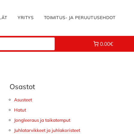
LÄT
YRITYS
TOIMITUS- JA PERUUTUSEHDOT
0.00€
Osastot
Ensisijainen
sivupalkki
Asusteet
Hatut
Jongleeraus ja taikatemput
Juhlatarvikkeet ja juhlakoristeet