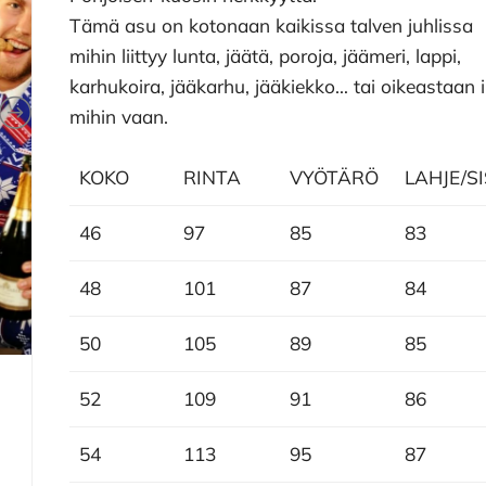
Tämä asu on kotonaan kaikissa talven juhlissa
mihin liittyy lunta, jäätä, poroja, jäämeri, lappi,
karhukoira, jääkarhu, jääkiekko… tai oikeastaan 
mihin vaan.
KOKO
RINTA
VYÖTÄRÖ
LAHJE/S
46
97
85
83
48
101
87
84
50
105
89
85
52
109
91
86
54
113
95
87