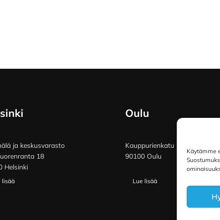
sinki
Oulu
lä ja keskusvarasto
Kauppurienkatu 34
Käytämme ev
vuorenranta 18
90100 Oulu
Suostumuksen
 Helsinki
ominaisuuksi
 lisää
Lue lisää
H