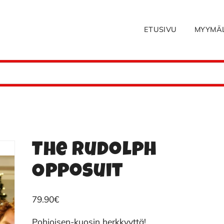
ETUSIVU
MYYMÄ
The Rudolph
Opposuit
79.90
€
Pohjoisen-kuosin herkkyyttä!