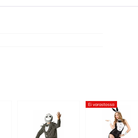
Ei varastossa
Tällä
tuotteella
on
useampi