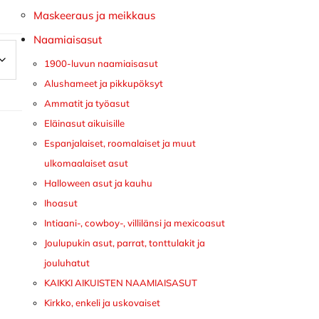
Maskeeraus ja meikkaus
Naamiaisasut
1900-luvun naamiaisasut
Alushameet ja pikkupöksyt
Ammatit ja työasut
Eläinasut aikuisille
Espanjalaiset, roomalaiset ja muut
ulkomaalaiset asut
Halloween asut ja kauhu
Ihoasut
Intiaani-, cowboy-, villilänsi ja mexicoasut
Joulupukin asut, parrat, tonttulakit ja
jouluhatut
KAIKKI AIKUISTEN NAAMIAISASUT
Kirkko, enkeli ja uskovaiset