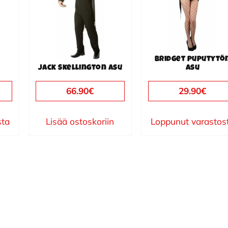
muunnelma.
Voit
tehdä
valinnat
Bridget puputytö
tuotteen
Jack Skellington asu
asu
sivulla.
66.90
€
29.90
€
sta
Lisää ostoskoriin
Loppunut varastos