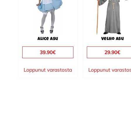
muunnelma.
Voit
tehdä
valinnat
tuotteen
Alice asu
Velho asu
sivulla.
39.90
€
29.90
€
Loppunut varastosta
Loppunut varasto