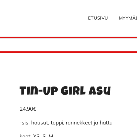
ETUSIVU
MYYMÄ
Tin-Up Girl asu
24.90
€
-sis. housut, toppi, rannekkeet ja hattu
koot: XS, S, M