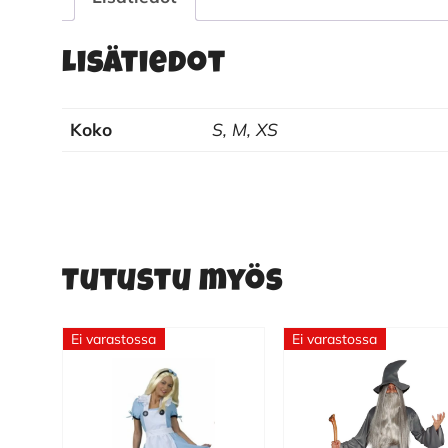
Lisätiedot
Koko
S, M, XS
Tutustu myös
Ei varastossa
Ei varastossa
Tällä
tuotteella
on
useampi