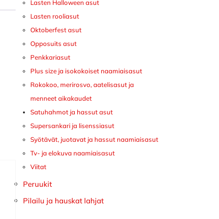
Lasten Halloween asut
Lasten rooliasut
Oktoberfest asut
Opposuits asut
Penkkariasut
Plus size ja isokokoiset naamiaisasut
Rokokoo, merirosvo, aatelisasut ja
menneet aikakaudet
Satuhahmot ja hassut asut
Supersankari ja lisenssiasut
Syötävät, juotavat ja hassut naamiaisasut
Tv- ja elokuva naamiaisasut
Viitat
Peruukit
Pilailu ja hauskat lahjat