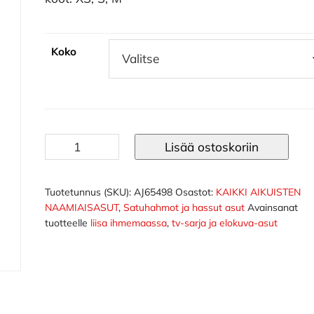
Koko
Tin-
Lisää ostoskoriin
Up
Girl
asu
Tuotetunnus (SKU):
AJ65498
Osastot:
KAIKKI AIKUISTEN
NAAMIAISASUT
,
Satuhahmot ja hassut asut
Avainsanat
määrä
tuotteelle
liisa ihmemaassa
,
tv-sarja ja elokuva-asut