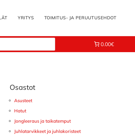
LÄT
YRITYS
TOIMITUS- JA PERUUTUSEHDOT
0.00€
Osastot
Ensisijainen
sivupalkki
Asusteet
Hatut
Jongleeraus ja taikatemput
Juhlatarvikkeet ja juhlakoristeet