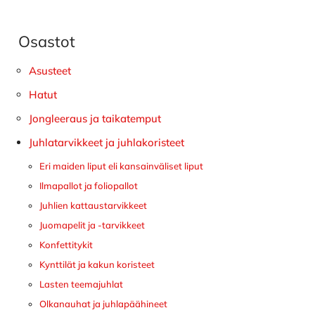
Osastot
Ensisijainen
sivupalkki
Asusteet
Hatut
Jongleeraus ja taikatemput
Juhlatarvikkeet ja juhlakoristeet
Eri maiden liput eli kansainväliset liput
Ilmapallot ja foliopallot
Juhlien kattaustarvikkeet
Juomapelit ja -tarvikkeet
Konfettitykit
Kynttilät ja kakun koristeet
Lasten teemajuhlat
Olkanauhat ja juhlapäähineet