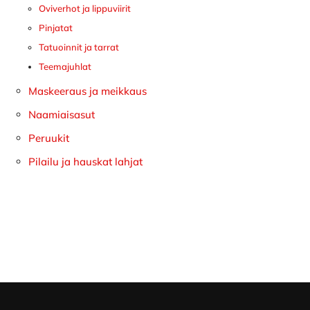
Oviverhot ja lippuviirit
Pinjatat
Tatuoinnit ja tarrat
Teemajuhlat
Maskeeraus ja meikkaus
Naamiaisasut
Peruukit
Pilailu ja hauskat lahjat
Footer