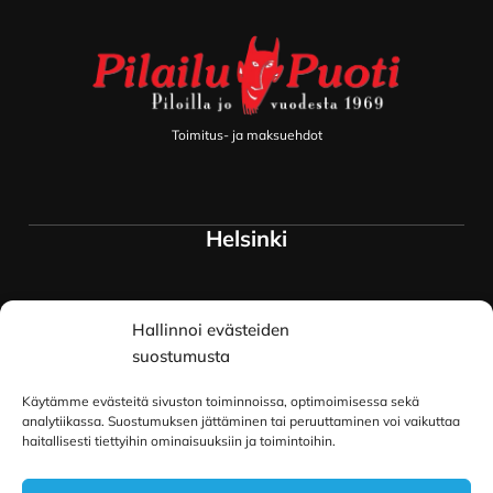
Toimitus- ja maksuehdot
Helsinki
Myymälä ja keskusvarasto
Hallinnoi evästeiden
Siltavuorenranta 18
00170 Helsinki
suostumusta
Lue lisää
Käytämme evästeitä sivuston toiminnoissa, optimoimisessa sekä
Oulu
analytiikassa. Suostumuksen jättäminen tai peruuttaminen voi vaikuttaa
haitallisesti tiettyihin ominaisuuksiin ja toimintoihin.
Kauppurienkatu 34