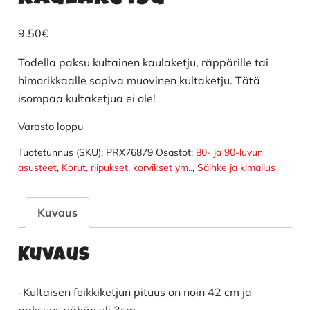
9.50
€
Todella paksu kultainen kaulaketju, räppärille tai
himorikkaalle sopiva muovinen kultaketju. Tätä
isompaa kultaketjua ei ole!
Varasto loppu
Tuotetunnus (SKU):
PRX76879
Osastot:
80- ja 90-luvun
asusteet
,
Korut, riipukset, korvikset ym..
,
Säihke ja kimallus
Kuvaus
Kuvaus
-Kultaisen feikkiketjun pituus on noin 42 cm ja