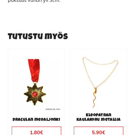
paksuus vähän yli 3cm.
Tutustu myös
Kleopatran
Draculan medaljonki
kaulakoru metallia
1.80
€
5.90
€