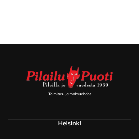
Footer
Toimitus- ja maksuehdot
Helsinki