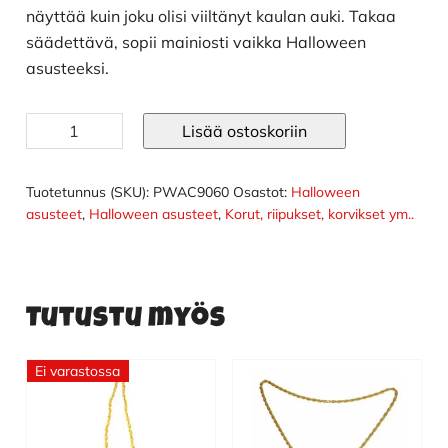
näyttää kuin joku olisi viiltänyt kaulan auki. Takaa
säädettävä, sopii mainiosti vaikka Halloween
asusteeksi.
Valuva
Lisää ostoskoriin
veri-
kaulakoru
määrä
Tuotetunnus (SKU):
PWAC9060
Osastot:
Halloween
asusteet
,
Halloween asusteet
,
Korut, riipukset, korvikset ym..
Tutustu myös
Ei varastossa