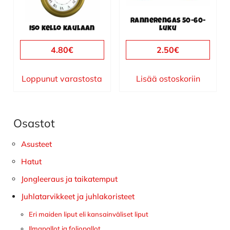
Rannerengas 50-60-
Iso kello kaulaan
luku
4.80
€
2.50
€
Loppunut varastosta
Lisää ostoskoriin
Osastot
Ensisijainen
sivupalkki
Asusteet
Hatut
Jongleeraus ja taikatemput
Juhlatarvikkeet ja juhlakoristeet
Eri maiden liput eli kansainväliset liput
Ilmapallot ja foliopallot