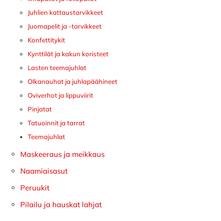
Juhlien kattaustarvikkeet
Juomapelit ja -tarvikkeet
Konfettitykit
Kynttilät ja kakun koristeet
Lasten teemajuhlat
Olkanauhat ja juhlapäähineet
Oviverhot ja lippuviirit
Pinjatat
Tatuoinnit ja tarrat
Teemajuhlat
Maskeeraus ja meikkaus
Naamiaisasut
Peruukit
Pilailu ja hauskat lahjat