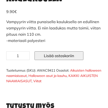
9.90
€
Vampyyrin viitta punaisella kauluksella on edullinen
vampyyrin viitta. Ei niin laadukas mutta toimii, viitan
pituus noin 110 cm.
-materiaali polyesteri
Vampyyrin
Lisää ostoskoriin
viitta
punaisella
kauluksella
Tuotetunnus (SKU):
AWAC9411
Osastot:
Aikuisten halloween
määrä
naamiaisasut
,
Halloween asut ja kauhu
,
KAIKKI AIKUISTEN
NAAMIAISASUT
,
Viitat
Tutustu myös