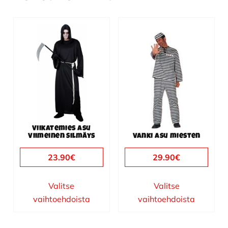
Tällä
Tällä
tuotteella
tuotteella
on
on
useampi
useampi
muunnelma.
muunnelma.
Voit
Voit
tehdä
tehdä
valinnat
valinnat
Viikatemies asu
tuotteen
tuotteen
Viimeinen Silmäys
Vanki asu miesten
sivulla.
sivulla.
23.90
€
29.90
€
Valitse
Valitse
vaihtoehdoista
vaihtoehdoista