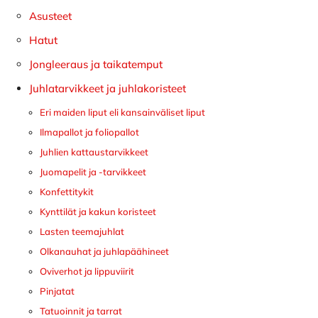
sivupalkki
Asusteet
Hatut
Jongleeraus ja taikatemput
Juhlatarvikkeet ja juhlakoristeet
Eri maiden liput eli kansainväliset liput
Ilmapallot ja foliopallot
Juhlien kattaustarvikkeet
Juomapelit ja -tarvikkeet
Konfettitykit
Kynttilät ja kakun koristeet
Lasten teemajuhlat
Olkanauhat ja juhlapäähineet
Oviverhot ja lippuviirit
Pinjatat
Tatuoinnit ja tarrat