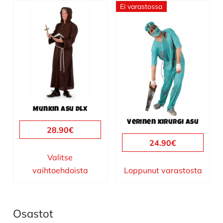
Ei varastossa
Tällä
tuotteella
on
useampi
muunnelma.
Voit
tehdä
valinnat
Munkin asu dlx
tuotteen
Verinen kirurgi asu
sivulla.
28.90
€
24.90
€
Valitse
vaihtoehdoista
Loppunut varastosta
Osastot
Ensisijainen