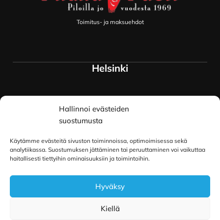
Toimitus- ja maksuehdot
Helsinki
Myymälä ja keskusvarasto
Hallinnoi evästeiden
Siltavuorenranta 18
00170 Helsinki
suostumusta
Lue lisää
Käytämme evästeitä sivuston toiminnoissa, optimoimisessa sekä
Oulu
analytiikassa. Suostumuksen jättäminen tai peruuttaminen voi vaikuttaa
haitallisesti tiettyihin ominaisuuksiin ja toimintoihin.
Kauppurienkatu 34
Hyväksy
90100 Oulu
Lue lisää
Kiellä