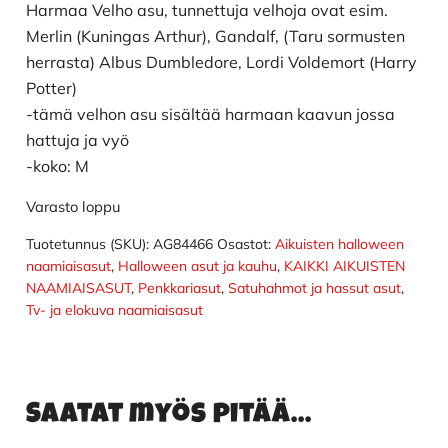
Harmaa Velho asu, tunnettuja velhoja ovat esim.
Merlin (Kuningas Arthur), Gandalf, (Taru sormusten
herrasta) Albus Dumbledore, Lordi Voldemort (Harry
Potter)
-tämä velhon asu sisältää harmaan kaavun jossa
hattuja ja vyö
-koko: M
Varasto loppu
Tuotetunnus (SKU):
AG84466
Osastot:
Aikuisten halloween
naamiaisasut
,
Halloween asut ja kauhu
,
KAIKKI AIKUISTEN
NAAMIAISASUT
,
Penkkariasut
,
Satuhahmot ja hassut asut
,
Tv- ja elokuva naamiaisasut
Saatat myös pitää...