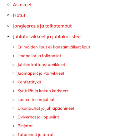
sivupalkki
Asusteet
Hatut
Jongleeraus ja taikatemput
Juhlatarvikkeet ja juhlakoristeet
Eri maiden liput eli kansainväliset liput
Ilmapallot ja foliopallot
Juhlien kattaustarvikkeet
Juomapelit ja -tarvikkeet
Konfettitykit
Kynttilät ja kakun koristeet
Lasten teemajuhlat
Olkanauhat ja juhlapäähineet
Oviverhot ja lippuviirit
Pinjatat
Tatuoinnit ja tarrat