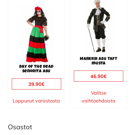
Tällä
Tällä
tuotteella
tuotteella
on
on
useampi
useampi
muunnelma.
muunnelma.
Voit
Voit
tehdä
tehdä
valinnat
valinnat
Markiisi asu Taft
tuotteen
tuotteen
musta
Day of the dead
sivulla.
sivulla.
senorita asu
46.90
€
39.90
€
Valitse
Loppunut varastosta
vaihtoehdoista
Osastot
Ensisijainen