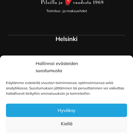
Toimitus- ja maksuehdot
Helsinki
Myymälä ja keskusvarasto
Hallinnoi evästeiden
Siltavuorenranta 18
00170 Helsinki
suostumusta
Lue lisää
Käytämme evästeitä sivuston toiminnoissa, optimoimisessa sekä
Oulu
analytiikassa. Suostumuksen jättäminen tai peruuttaminen voi vaikuttaa
haitallisesti tiettyihin ominaisuuksiin ja toimintoihin.
Kauppurienkatu 34
Hyväksy
90100 Oulu
Lue lisää
Kiellä