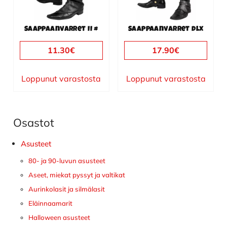
Saappaanvarret II #
Saappaanvarret dlx
11.30
€
17.90
€
Loppunut varastosta
Loppunut varastosta
Osastot
Ensisijainen
sivupalkki
Asusteet
80- ja 90-luvun asusteet
Aseet, miekat pyssyt ja valtikat
Aurinkolasit ja silmälasit
Eläinnaamarit
Halloween asusteet