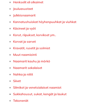
Henkselit eli olkaimet
Jouluasusteet
Julkkisnaamarit
Kannatushuiskat höyhenpuuhkat ja viuhkat
Käsineet ja vyöt
Korut, riipukset, korvikset ym..
Korvat ja sarvet
Kravatit, rusetit ja solmiot
Muut naamiointi
Naamarit kauhu ja mörkö
Naamarit sekalaiset
Nahka ja niitit
Siivet
Silmikot ja venetsialaiset naamiot
Sukkahousut, sukat, kengät ja laukut
Tekonenät