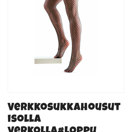
Verkkosukkahousut
isolla
verkolla#loppu