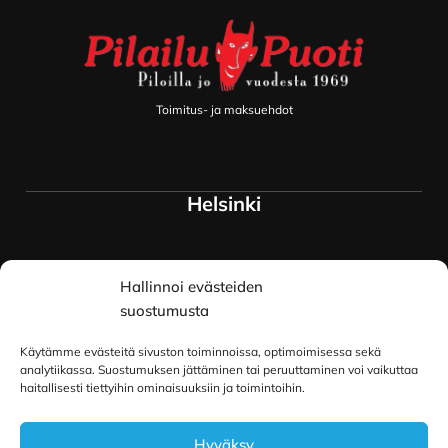
Toimitus- ja maksuehdot
Helsinki
Myymälä ja keskusvarasto
Hallinnoi evästeiden
Siltavuorenranta 18
00170 Helsinki
suostumusta
Lue lisää
Käytämme evästeitä sivuston toiminnoissa, optimoimisessa sekä
Oulu
analytiikassa. Suostumuksen jättäminen tai peruuttaminen voi vaikuttaa
haitallisesti tiettyihin ominaisuuksiin ja toimintoihin.
Kauppurienkatu 34
Hyväksy
90100 Oulu