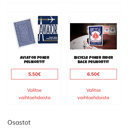
Tällä
Tällä
tuotteella
tuotteella
on
on
useampi
useampi
muunnelma.
muunnelma.
Voit
Voit
Aviator Poker
Bicycle Poker Rider
pelikortit
Back pelikortit
tehdä
tehdä
valinnat
valinnat
5.50
€
6.50
€
tuotteen
tuotteen
sivulla.
sivulla.
Valitse
Valitse
vaihtoehdoista
vaihtoehdoista
Osastot
Ensisijainen