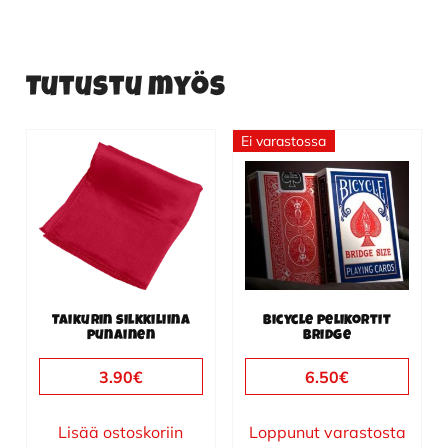
Tutustu myös
Ei varastossa
Tällä
tuotteella
on
useampi
muunnelma.
Voit
tehdä
Taikurin silkkiliina
Bicycle pelikortit
valinnat
punainen
Bridge
tuotteen
3.90
€
6.50
€
sivulla.
Lisää ostoskoriin
Loppunut varastosta