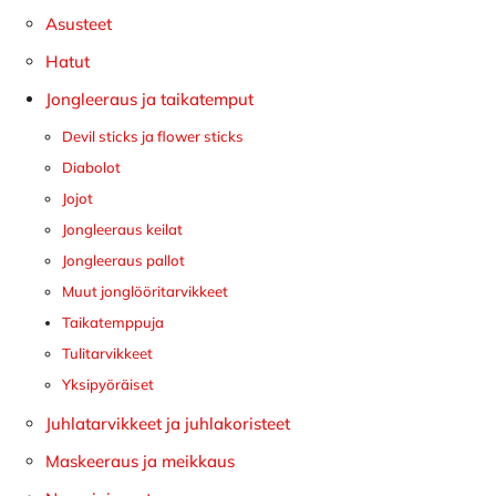
sivupalkki
Asusteet
Hatut
Jongleeraus ja taikatemput
Devil sticks ja flower sticks
Diabolot
Jojot
Jongleeraus keilat
Jongleeraus pallot
Muut jonglööritarvikkeet
Taikatemppuja
Tulitarvikkeet
Yksipyöräiset
Juhlatarvikkeet ja juhlakoristeet
Maskeeraus ja meikkaus