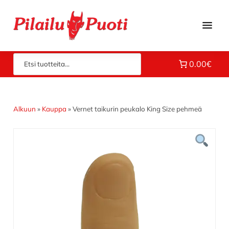
Hyppää
Hyppää
Hyppää
pääsisältöön
ensisijaiseen
alatunnisteeseen
sivupalkkiin
Piloilla
Pilailupuoti
0.00€
jo
vuodesta
1969.
Klikkaa
Alkuun
»
Kauppa
»
Vernet taikurin peukalo King Size pehmeä
ja
tutustu
valikoimaamme!