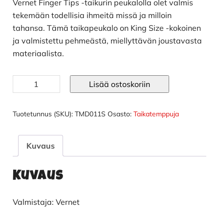
Vernet Finger Tips -taikurin peukalolla olet valmis
tekemään todellisia ihmeitä missä ja milloin
tahansa. Tämä taikapeukalo on King Size -kokoinen
ja valmistettu pehmeästä, miellyttävän joustavasta
materiaalista.
Vernet
Lisää ostoskoriin
taikurin
peukalo
King
Tuotetunnus (SKU):
TMD011S
Osasto:
Taikatemppuja
Size
pehmeä
määrä
Kuvaus
Kuvaus
Valmistaja: Vernet