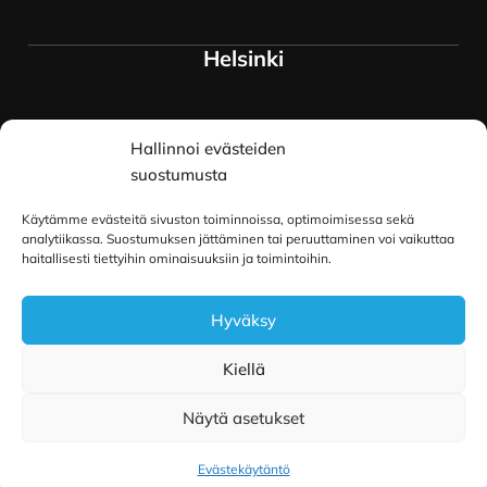
Helsinki
Myymälä ja keskusvarasto
Hallinnoi evästeiden
Siltavuorenranta 18
00170 Helsinki
suostumusta
Lue lisää
Käytämme evästeitä sivuston toiminnoissa, optimoimisessa sekä
Oulu
analytiikassa. Suostumuksen jättäminen tai peruuttaminen voi vaikuttaa
haitallisesti tiettyihin ominaisuuksiin ja toimintoihin.
Kauppurienkatu 34
Hyväksy
90100 Oulu
Lue lisää
Kiellä
Näytä asetukset
Copyright © 2026 Pilailu-Puoti
|
Toteutus ja ylläpito
MMD Networks Oy
Evästekäytäntö