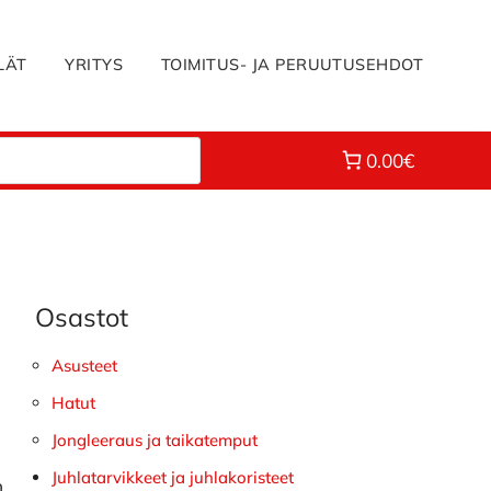
LÄT
YRITYS
TOIMITUS- JA PERUUTUSEHDOT
0.00€
Osastot
Ensisijainen
sivupalkki
Asusteet
Hatut
Jongleeraus ja taikatemput
Juhlatarvikkeet ja juhlakoristeet
n