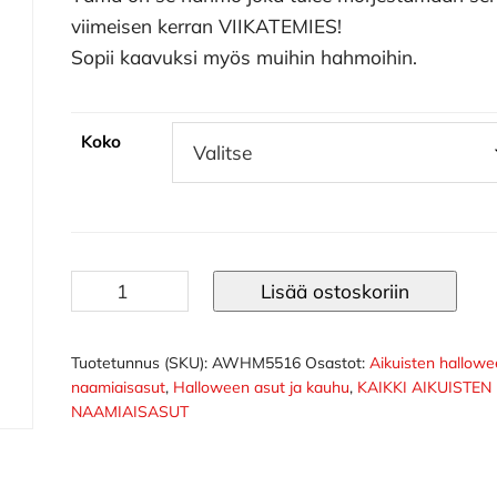
viimeisen kerran VIIKATEMIES!
Sopii kaavuksi myös muihin hahmoihin.
Koko
Viikatemies
Lisää ostoskoriin
asu
Viimeinen
Silmäys
Tuotetunnus (SKU):
AWHM5516
Osastot:
Aikuisten hallow
naamiaisasut
,
Halloween asut ja kauhu
,
KAIKKI AIKUISTEN
määrä
NAAMIAISASUT