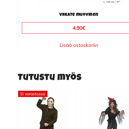
Viikate muovinen
4.90
€
Lisää ostoskoriin
Tutustu myös
Ei varastossa
Tällä
tuotteella
on
useampi