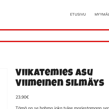
ETUSIVU
MYYMÄ
Viikatemies asu
Viimeinen Silmäys
23.90
€
Tämä on se hahmo joka tulee morjestamaan se