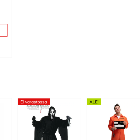
Ei varastossa
ALE!
Tällä
tuotteella
on
useampi