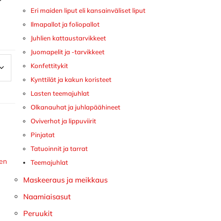
Eri maiden liput eli kansainväliset liput
Ilmapallot ja foliopallot
Juhlien kattaustarvikkeet
Juomapelit ja -tarvikkeet
Konfettitykit
Kynttilät ja kakun koristeet
Lasten teemajuhlat
Olkanauhat ja juhlapäähineet
Oviverhot ja lippuviirit
Pinjatat
Tatuoinnit ja tarrat
een
Teemajuhlat
Maskeeraus ja meikkaus
Naamiaisasut
Peruukit