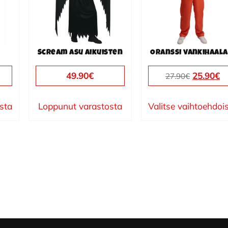
muunnelma.
Voit
tehdä
valinnat
Scream asu aikuisten
Oranssi vankihaala
tuotteen
sivulla.
Alkuper
N
49.90
€
25.90
€
27.90
€
hinta
h
oli:
on
ista
Loppunut varastosta
Valitse vaihtoehdoi
27.90€.
25