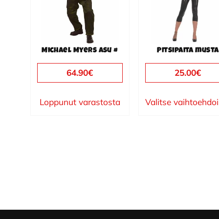
muunnelma.
Voit
tehdä
valinnat
Michael Myers asu #
Pitsipaita musta
tuotteen
sivulla.
64.90
€
25.00
€
Loppunut varastosta
Valitse vaihtoehdo
Footer