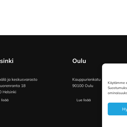
sinki
Oulu
lä ja keskusvarasto
Kauppurienkatu 34
Käytämme ev
vuorenranta 18
90100 Oulu
Suostumuksen
 Helsinki
ominaisuuksi
 lisää
Lue lisää
H