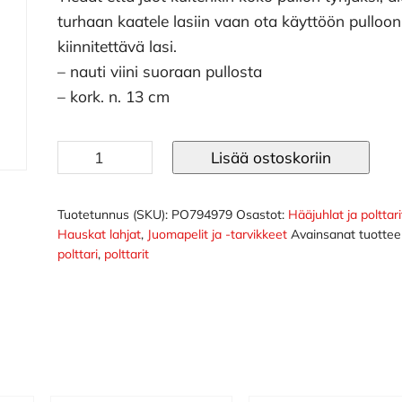
turhaan kaatele lasiin vaan ota käyttöön pulloon
kiinnitettävä lasi.
– nauti viini suoraan pullosta
– kork. n. 13 cm
Viinilasi
Lisää ostoskoriin
pullon
suuaukkoon
määrä
Tuotetunnus (SKU):
PO794979
Osastot:
Hääjuhlat ja polttari
Hauskat lahjat
,
Juomapelit ja -tarvikkeet
Avainsanat tuottee
polttari
,
polttarit