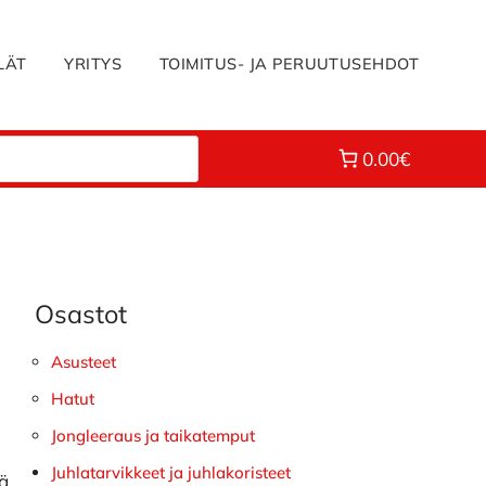
LÄT
YRITYS
TOIMITUS- JA PERUUTUSEHDOT
0.00€
Osastot
Ensisijainen
sivupalkki
Asusteet
Hatut
Jongleeraus ja taikatemput
Juhlatarvikkeet ja juhlakoristeet
lä