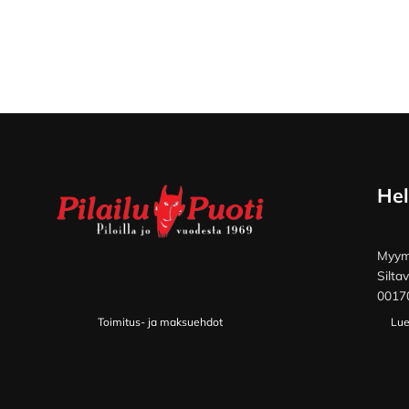
Footer
Hel
Myymä
Silta
00170
Toimitus- ja maksuehdot
Lue