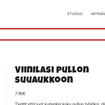
ETUSIVU
MYYMÄ
Viinilasi pullon
suuaukkoon
7.90
€
Tiedät että juot kuitenkin koko pullon tyhjäksi, ä