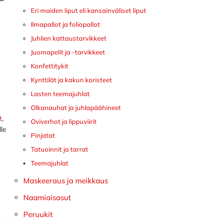
Eri maiden liput eli kansainväliset liput
Ilmapallot ja foliopallot
Juhlien kattaustarvikkeet
Juomapelit ja -tarvikkeet
Konfettitykit
Kynttilät ja kakun koristeet
Lasten teemajuhlat
Olkanauhat ja juhlapäähineet
t
,
Oviverhot ja lippuviirit
lle
Pinjatat
Tatuoinnit ja tarrat
Teemajuhlat
Maskeeraus ja meikkaus
Naamiaisasut
Peruukit