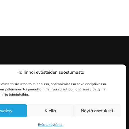
Hallinnoi evästeiden suostumusta
ästeitä sivuston toiminnoissa, optimoimisessa sekä analytiikassa.
 jättäminen tai peruuttaminen voi vaikuttaa haitallisesti tiettyihin
in ja toimintoihin.
yväksy
Kiellä
Näytä asetukset
Evästekäytäntö