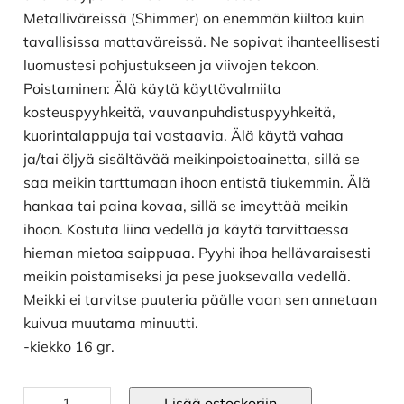
Metalliväreissä (Shimmer) on enemmän kiiltoa kuin
tavallisissa mattaväreissä. Ne sopivat ihanteellisesti
luomustesi pohjustukseen ja viivojen tekoon.
Poistaminen: Älä käytä käyttövalmiita
kosteuspyyhkeitä, vauvanpuhdistuspyyhkeitä,
kuorintalappuja tai vastaavia. Älä käytä vahaa
ja/tai öljyä sisältävää meikinpoistoainetta, sillä se
saa meikin tarttumaan ihoon entistä tiukemmin. Älä
hankaa tai paina kovaa, sillä se imeyttää meikin
ihoon. Kostuta liina vedellä ja käytä tarvittaessa
hieman mietoa saippuaa. Pyyhi ihoa hellävaraisesti
meikin poistamiseksi ja pese juoksevalla vedellä.
Meikki ei tarvitse puuteria päälle vaan sen annetaan
kuivua muutama minuutti.
-kiekko 16 gr.
Vesiliukoinen
Lisää ostoskoriin