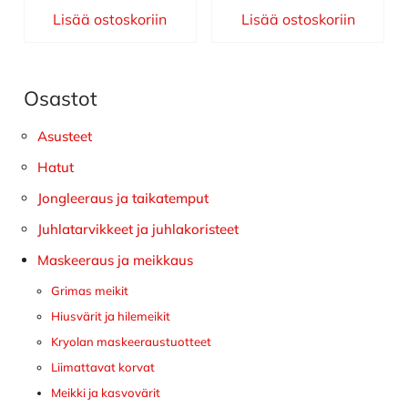
Lisää ostoskoriin
Lisää ostoskoriin
Osastot
Ensisijainen
sivupalkki
Asusteet
Hatut
Jongleeraus ja taikatemput
Juhlatarvikkeet ja juhlakoristeet
Maskeeraus ja meikkaus
Grimas meikit
Hiusvärit ja hilemeikit
Kryolan maskeeraustuotteet
Liimattavat korvat
Meikki ja kasvovärit