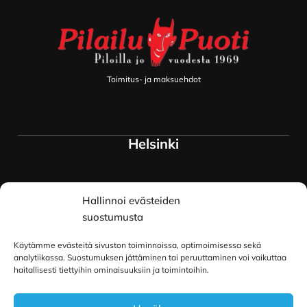
Toimitus- ja maksuehdot
Helsinki
Myymälä ja keskusvarasto
Hallinnoi evästeiden
Siltavuorenranta 18
00170 Helsinki
suostumusta
Lue lisää
Käytämme evästeitä sivuston toiminnoissa, optimoimisessa sekä
Oulu
analytiikassa. Suostumuksen jättäminen tai peruuttaminen voi vaikuttaa
haitallisesti tiettyihin ominaisuuksiin ja toimintoihin.
Kauppurienkatu 34