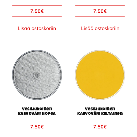
7.50
€
7.50
€
Lisää ostoskoriin
Lisää ostoskoriin
Vesiliukoinen
Vesiliukoinen
kasvoväri hopea
kasvoväri keltainen
7.50
€
7.50
€