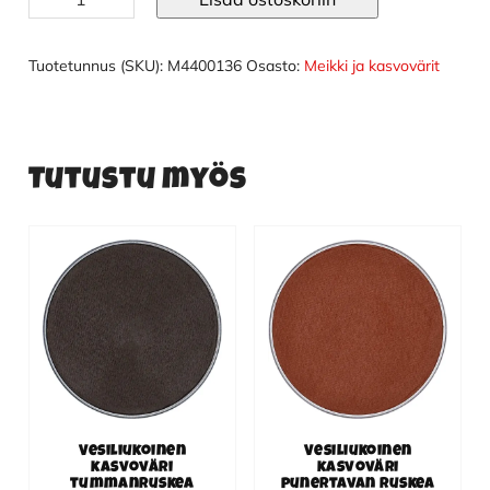
kasvoväri
oranssi/metal
määrä
Tuotetunnus (SKU):
M4400136
Osasto:
Meikki ja kasvovärit
Tutustu myös
Vesiliukoinen
Vesiliukoinen
kasvoväri
kasvoväri
tummanruskea
punertavan ruskea