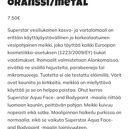
oranssi/metal
7.50
€
Superstar vesiliukoinen kasvo- ja vartalomaali on
erittäin käyttäjäystävällinen ja korkealaatuinen
vesipohjainen meikki, joka täyttää kaikki Euroopan
kosmetiikka-asetuksen (1223/2009/EY) tiukat
vaatimukset. Ihomaalit valmistetaan Alankomaissa,
eivätkä ne sisällä hajusteita, parabeeneja tai
mikromuoveja. Tuotetta ei ole testattu eläimillä. Värit
ovat kauniita ja kirkkaita, meikkiä on miellyttävä
käyttää ja se on helppo poistaa. Ohut kerros
Superstar Aqua Face- and Bodypaint -maalia riittää
luomaan kauniin, peittävän pohjan. Meikki kuivuu
nopeasti eikä sotke. Maalipinnan halkeilu purkissa on
normaalia, eikä se vaikuta Superstar Aqua Face-
and Bodypaint -maalin toimivuuteen.