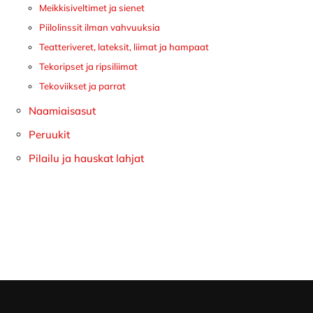
Meikkisiveltimet ja sienet
Piilolinssit ilman vahvuuksia
Teatteriveret, lateksit, liimat ja hampaat
Tekoripset ja ripsiliimat
Tekoviikset ja parrat
Naamiaisasut
Peruukit
Pilailu ja hauskat lahjat
Footer