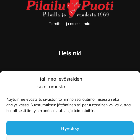
Toimitus- ja maksuehdot
Helsinki
Myymälä ja keskusvarasto
Hallinnoi evästeiden
Siltavuorenranta 18
00170 Helsinki
suostumusta
Lue lisää
Käytämme evästeitä sivuston toiminnoissa, optimoimisessa sekä
Oulu
analytiikassa. Suostumuksen jättäminen tai peruuttaminen voi vaikuttaa
haitallisesti tiettyihin ominaisuuksiin ja toimintoihin.
Kauppurienkatu 34
Hyväksy
90100 Oulu
Lue lisää