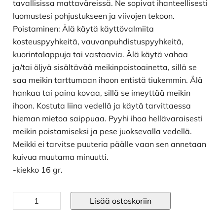
tavallisissa mattaväreissä. Ne sopivat ihanteellisesti
luomustesi pohjustukseen ja viivojen tekoon.
Poistaminen: Älä käytä käyttövalmiita
kosteuspyyhkeitä, vauvanpuhdistuspyyhkeitä,
kuorintalappuja tai vastaavia. Älä käytä vahaa
ja/tai öljyä sisältävää meikinpoistoainetta, sillä se
saa meikin tarttumaan ihoon entistä tiukemmin. Älä
hankaa tai paina kovaa, sillä se imeyttää meikin
ihoon. Kostuta liina vedellä ja käytä tarvittaessa
hieman mietoa saippuaa. Pyyhi ihoa hellävaraisesti
meikin poistamiseksi ja pese juoksevalla vedellä.
Meikki ei tarvitse puuteria päälle vaan sen annetaan
kuivua muutama minuutti.
-kiekko 16 gr.
Vesiliukoinen
Lisää ostoskoriin
kasvoväri
ruskea