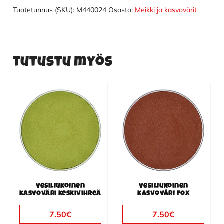
määrä
Tuotetunnus (SKU):
M440024
Osasto:
Meikki ja kasvovärit
Tutustu myös
Vesiliukoinen
Vesiliukoinen
kasvoväri keskivihreä
kasvoväri fox
7.50
€
7.50
€