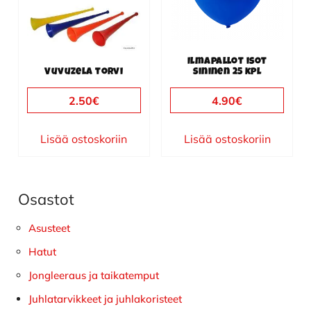
Ilmapallot isot
Vuvuzela torvi
sininen 25 kpl
2.50
€
4.90
€
Lisää ostoskoriin
Lisää ostoskoriin
Osastot
Ensisijainen
sivupalkki
Asusteet
Hatut
Jongleeraus ja taikatemput
Juhlatarvikkeet ja juhlakoristeet