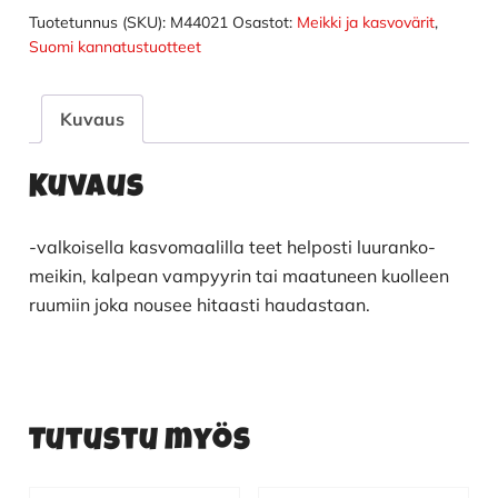
määrä
Tuotetunnus (SKU):
M44021
Osastot:
Meikki ja kasvovärit
,
Suomi kannatustuotteet
Kuvaus
Kuvaus
-valkoisella kasvomaalilla teet helposti luuranko-
meikin, kalpean vampyyrin tai maatuneen kuolleen
ruumiin joka nousee hitaasti haudastaan.
Tutustu myös