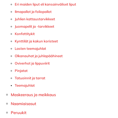
Eri maiden liput eli kansainväliset liput
Ilmapallot ja foliopallot
Juhlien kattaustarvikkeet
Juomapelit ja -tarvikkeet
Konfettitykit
Kynttilät ja kakun koristeet
Lasten teemajuhlat
Olkanauhat ja juhlapäähineet
Oviverhot ja lippuviirit
Pinjatat
Tatuoinnit ja tarrat
Teemajuhlat
Maskeeraus ja meikkaus
Naamiaisasut
Peruukit