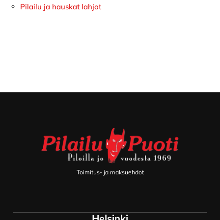
Pilailu ja hauskat lahjat
Footer
Toimitus- ja maksuehdot
Helsinki