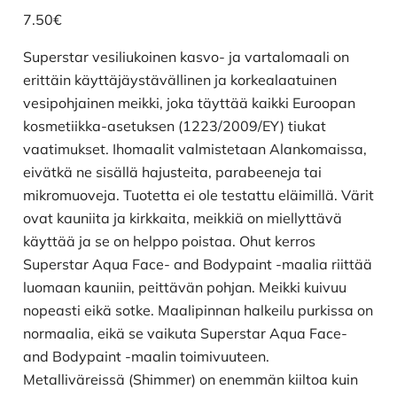
7.50
€
Superstar vesiliukoinen kasvo- ja vartalomaali on
erittäin käyttäjäystävällinen ja korkealaatuinen
vesipohjainen meikki, joka täyttää kaikki Euroopan
kosmetiikka-asetuksen (1223/2009/EY) tiukat
vaatimukset. Ihomaalit valmistetaan Alankomaissa,
eivätkä ne sisällä hajusteita, parabeeneja tai
mikromuoveja. Tuotetta ei ole testattu eläimillä. Värit
ovat kauniita ja kirkkaita, meikkiä on miellyttävä
käyttää ja se on helppo poistaa. Ohut kerros
Superstar Aqua Face- and Bodypaint -maalia riittää
luomaan kauniin, peittävän pohjan. Meikki kuivuu
nopeasti eikä sotke. Maalipinnan halkeilu purkissa on
normaalia, eikä se vaikuta Superstar Aqua Face-
and Bodypaint -maalin toimivuuteen.
Metalliväreissä (Shimmer) on enemmän kiiltoa kuin