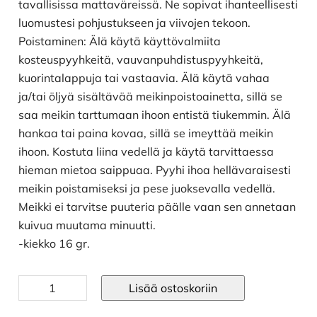
tavallisissa mattaväreissä. Ne sopivat ihanteellisesti
luomustesi pohjustukseen ja viivojen tekoon.
Poistaminen: Älä käytä käyttövalmiita
kosteuspyyhkeitä, vauvanpuhdistuspyyhkeitä,
kuorintalappuja tai vastaavia. Älä käytä vahaa
ja/tai öljyä sisältävää meikinpoistoainetta, sillä se
saa meikin tarttumaan ihoon entistä tiukemmin. Älä
hankaa tai paina kovaa, sillä se imeyttää meikin
ihoon. Kostuta liina vedellä ja käytä tarvittaessa
hieman mietoa saippuaa. Pyyhi ihoa hellävaraisesti
meikin poistamiseksi ja pese juoksevalla vedellä.
Meikki ei tarvitse puuteria päälle vaan sen annetaan
kuivua muutama minuutti.
-kiekko 16 gr.
Vesiliukoinen
Lisää ostoskoriin
kasvoväri
valkoinen