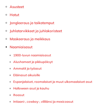
sivupalkki
Asusteet
Hatut
Jongleeraus ja taikatemput
Juhlatarvikkeet ja juhlakoristeet
Maskeeraus ja meikkaus
Naamiaisasut
1900-luvun naamiaisasut
Alushameet ja pikkupöksyt
Ammatit ja työasut
Eläinasut aikuisille
Espanjalaiset, roomalaiset ja muut ulkomaalaiset asut
Halloween asut ja kauhu
Ihoasut
Intiaani-, cowboy-, villilänsi ja mexicoasut