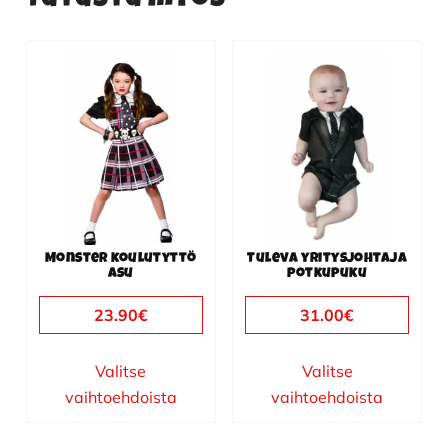
Tutustu myös
Tällä
Tällä
tuotteella
tuotteella
on
on
useampi
useampi
muunnelma.
muunnelma.
Voit
Voit
tehdä
tehdä
valinnat
valinnat
Monster koulutyttö
Tuleva yritysjohtaja
tuotteen
tuotteen
asu
potkupuku
sivulla.
sivulla.
23.90
€
31.00
€
Valitse
Valitse
vaihtoehdoista
vaihtoehdoista