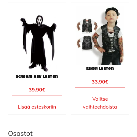
Tällä
tuotteella
on
useampi
muunnelma.
Voit
tehdä
valinnat
Biker lasten
tuotteen
Scream asu lasten
sivulla.
33.90
€
39.90
€
Valitse
Lisää ostoskoriin
vaihtoehdoista
Osastot
Ensisijainen