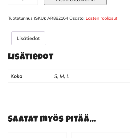
asu
lasten
dlx
Tuotetunnus (SKU):
AR882164
Osasto:
Lasten rooliasut
#
määrä
Lisätiedot
Lisätiedot
Koko
S, M, L
Saatat myös pitää...