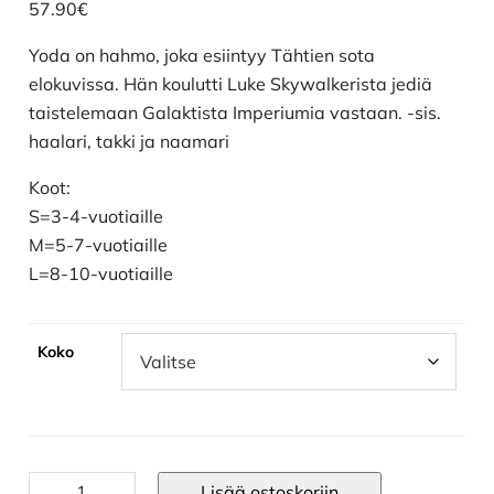
57.90
€
Yoda on hahmo, joka esiintyy Tähtien sota
elokuvissa. Hän koulutti Luke Skywalkerista jediä
taistelemaan Galaktista Imperiumia vastaan. -sis.
haalari, takki ja naamari
Koot:
S=3-4-vuotiaille
M=5-7-vuotiaille
L=8-10-vuotiaille
Koko
Yoda
Lisää ostoskoriin