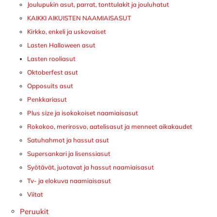
Joulupukin asut, parrat, tonttulakit ja jouluhatut
KAIKKI AIKUISTEN NAAMIAISASUT
Kirkko, enkeli ja uskovaiset
Lasten Halloween asut
Lasten rooliasut
Oktoberfest asut
Opposuits asut
Penkkariasut
Plus size ja isokokoiset naamiaisasut
Rokokoo, merirosvo, aatelisasut ja menneet aikakaudet
Satuhahmot ja hassut asut
Supersankari ja lisenssiasut
Syötävät, juotavat ja hassut naamiaisasut
Tv- ja elokuva naamiaisasut
Viitat
Peruukit