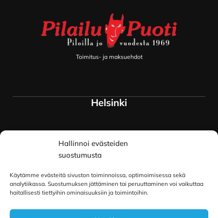
Toimitus- ja maksuehdot
Helsinki
Myymälä ja keskusvarasto
Hallinnoi evästeiden
Siltavuorenranta 18
00170 Helsinki
suostumusta
Lue lisää
Käytämme evästeitä sivuston toiminnoissa, optimoimisessa sekä
Oulu
analytiikassa. Suostumuksen jättäminen tai peruuttaminen voi vaikuttaa
haitallisesti tiettyihin ominaisuuksiin ja toimintoihin.
Kauppurienkatu 34