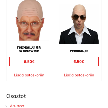
Tekokalju Mr.
Worldwide
Tekokalju
6.50
€
6.50
€
Lisää ostoskoriin
Lisää ostoskoriin
Osastot
Ensisijainen
sivupalkki
Asusteet