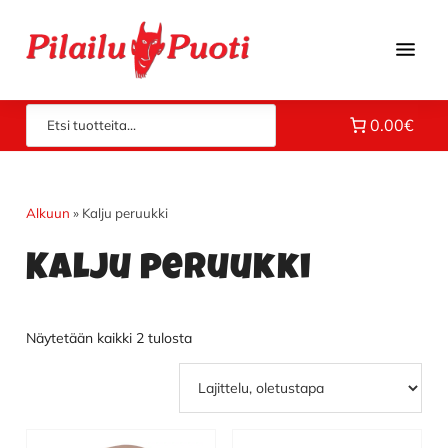
Hyppää
Hyppää
Hyppää
pääsisältöön
ensisijaiseen
alatunnisteeseen
sivupalkkiin
Piloilla
Pilailupuoti
0.00€
jo
vuodesta
1969.
Klikkaa
Alkuun
»
Kalju peruukki
ja
Kalju peruukki
tutustu
valikoimaamme!
Näytetään kaikki 2 tulosta