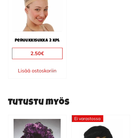
Peruukkisukka 2 kpl
2.50
€
Lisää ostoskoriin
Tutustu myös
Ei varastossa