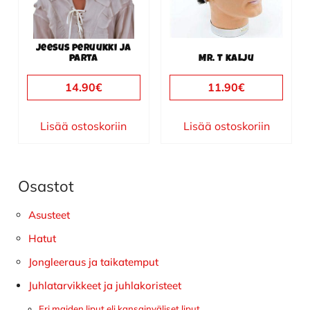
Jeesus peruukki ja
parta
Mr. T kalju
14.90
€
11.90
€
Lisää ostoskoriin
Lisää ostoskoriin
Osastot
Ensisijainen
sivupalkki
Asusteet
Hatut
Jongleeraus ja taikatemput
Juhlatarvikkeet ja juhlakoristeet
Eri maiden liput eli kansainväliset liput