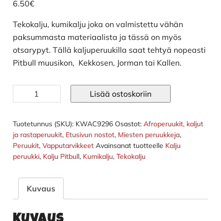
6.50
€
Tekokalju, kumikalju joka on valmistettu vähän
paksummasta materiaalista ja tässä on myös
otsarypyt. Tällä kaljuperuukilla saat tehtyä nopeasti
Pitbull muusikon, Kekkosen, Jorman tai Kallen.
Tekokalju
Lisää ostoskoriin
määrä
Tuotetunnus (SKU):
KWAC9296
Osastot:
Afroperuukit, kaljut
ja rastaperuukit
,
Etusivun nostot
,
Miesten peruukkeja
,
Peruukit
,
Vapputarvikkeet
Avainsanat tuotteelle
Kalju
peruukki
,
Kalju Pitbull
,
Kumikalju
,
Tekokalju
Kuvaus
Kuvaus