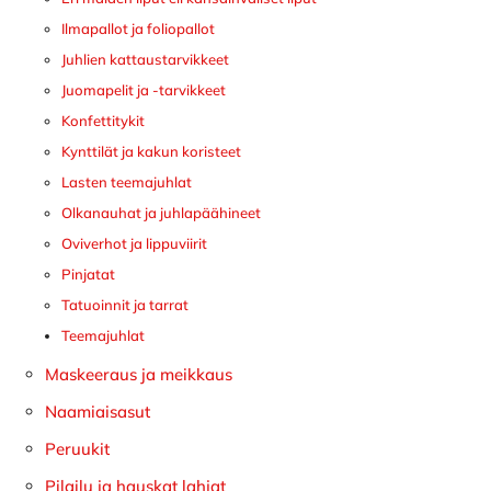
Ilmapallot ja foliopallot
Juhlien kattaustarvikkeet
Juomapelit ja -tarvikkeet
Konfettitykit
Kynttilät ja kakun koristeet
Lasten teemajuhlat
Olkanauhat ja juhlapäähineet
Oviverhot ja lippuviirit
Pinjatat
Tatuoinnit ja tarrat
Teemajuhlat
Maskeeraus ja meikkaus
Naamiaisasut
Peruukit
Pilailu ja hauskat lahjat