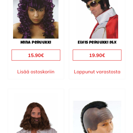
Mina peruukki
Elvis peruukki dlx
15.90
€
19.90
€
Lisää ostoskoriin
Loppunut varastosta