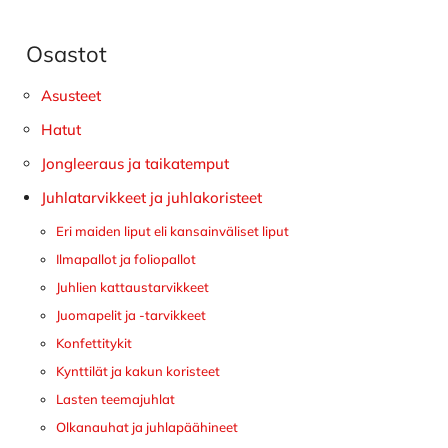
Osastot
Ensisijainen
sivupalkki
Asusteet
Hatut
Jongleeraus ja taikatemput
Juhlatarvikkeet ja juhlakoristeet
Eri maiden liput eli kansainväliset liput
Ilmapallot ja foliopallot
Juhlien kattaustarvikkeet
Juomapelit ja -tarvikkeet
Konfettitykit
Kynttilät ja kakun koristeet
Lasten teemajuhlat
Olkanauhat ja juhlapäähineet