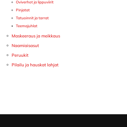
Oviverhot ja lippuviirit
Pinjatat
Tatuoinnit ja tarrat
Teemajuhlat
Maskeeraus ja meikkaus
Naamiaisasut
Peruukit
Pilailu ja hauskat lahjat
Footer