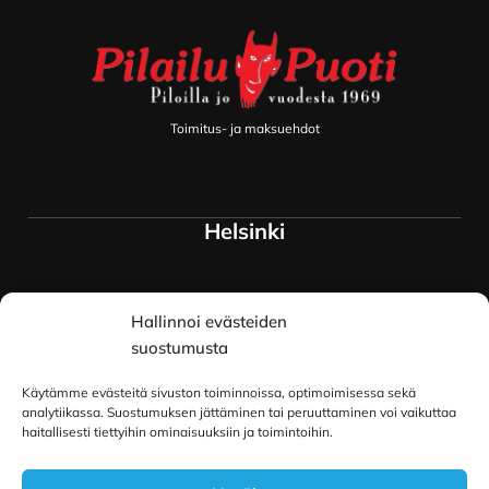
Toimitus- ja maksuehdot
Helsinki
Myymälä ja keskusvarasto
Hallinnoi evästeiden
Siltavuorenranta 18
00170 Helsinki
suostumusta
Lue lisää
Käytämme evästeitä sivuston toiminnoissa, optimoimisessa sekä
Oulu
analytiikassa. Suostumuksen jättäminen tai peruuttaminen voi vaikuttaa
haitallisesti tiettyihin ominaisuuksiin ja toimintoihin.
Kauppurienkatu 34