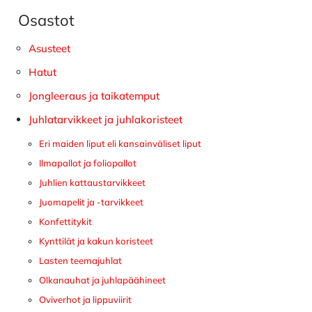
Osastot
Ensisijainen
sivupalkki
Asusteet
Hatut
Jongleeraus ja taikatemput
Juhlatarvikkeet ja juhlakoristeet
Eri maiden liput eli kansainväliset liput
Ilmapallot ja foliopallot
Juhlien kattaustarvikkeet
Juomapelit ja -tarvikkeet
Konfettitykit
Kynttilät ja kakun koristeet
Lasten teemajuhlat
Olkanauhat ja juhlapäähineet
Oviverhot ja lippuviirit