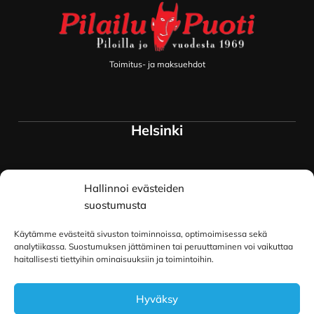
Toimitus- ja maksuehdot
Helsinki
Myymälä ja keskusvarasto
Hallinnoi evästeiden
Siltavuorenranta 18
00170 Helsinki
suostumusta
Lue lisää
Käytämme evästeitä sivuston toiminnoissa, optimoimisessa sekä
Oulu
analytiikassa. Suostumuksen jättäminen tai peruuttaminen voi vaikuttaa
haitallisesti tiettyihin ominaisuuksiin ja toimintoihin.
Kauppurienkatu 34
Hyväksy
90100 Oulu