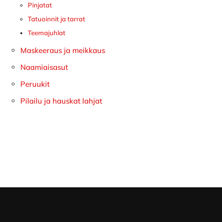
Pinjatat
Tatuoinnit ja tarrat
Teemajuhlat
Maskeeraus ja meikkaus
Naamiaisasut
Peruukit
Pilailu ja hauskat lahjat
Footer