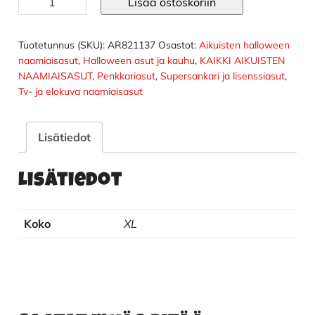
Lisää ostoskoriin
dlx
naamiaisasu
määrä
Tuotetunnus (SKU):
AR821137
Osastot:
Aikuisten halloween
naamiaisasut
,
Halloween asut ja kauhu
,
KAIKKI AIKUISTEN
NAAMIAISASUT
,
Penkkariasut
,
Supersankari ja lisenssiasut
,
Tv- ja elokuva naamiaisasut
Lisätiedot
Lisätiedot
Koko
XL