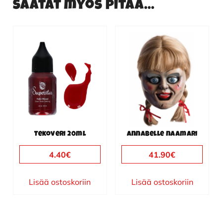
Saatat myös pitää...
Tekoveri 20ml
Annabelle naamari
4.40
€
41.90
€
Lisää ostoskoriin
Lisää ostoskoriin