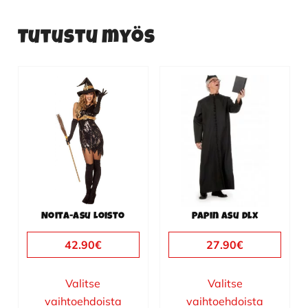
Tutustu myös
Tällä
Tällä
tuotteella
tuotteella
on
on
useampi
useampi
muunnelma.
muunnelma.
Voit
Voit
tehdä
tehdä
valinnat
valinnat
Noita-asu Loisto
Papin asu dlx
tuotteen
tuotteen
sivulla.
sivulla.
42.90
€
27.90
€
Valitse
Valitse
vaihtoehdoista
vaihtoehdoista