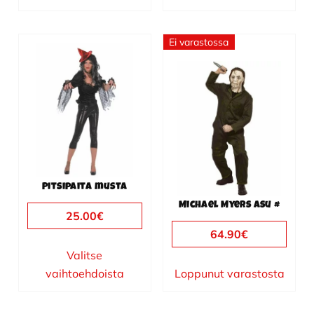
Ei varastossa
Tällä
tuotteella
on
useampi
muunnelma.
Voit
tehdä
valinnat
Pitsipaita musta
tuotteen
Michael Myers asu #
sivulla.
25.00
€
64.90
€
Valitse
vaihtoehdoista
Loppunut varastosta