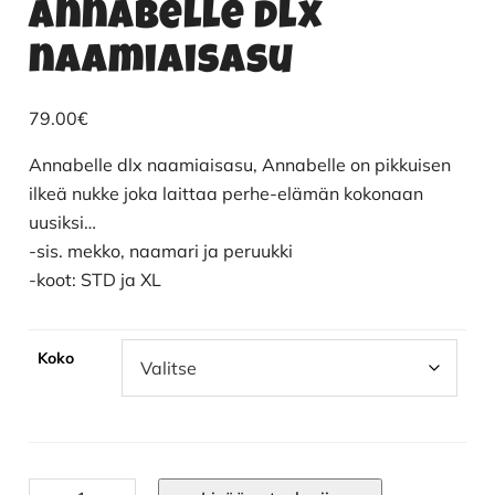
Annabelle dlx
naamiaisasu
79.00
€
Annabelle dlx naamiaisasu, Annabelle on pikkuisen
ilkeä nukke joka laittaa perhe-elämän kokonaan
uusiksi…
-sis. mekko, naamari ja peruukki
-koot: STD ja XL
Koko
Annabelle