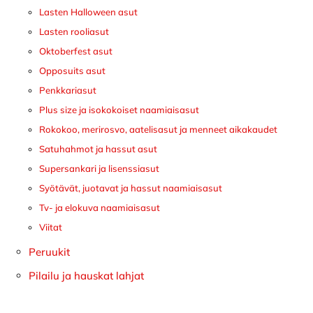
Lasten Halloween asut
Lasten rooliasut
Oktoberfest asut
Opposuits asut
Penkkariasut
Plus size ja isokokoiset naamiaisasut
Rokokoo, merirosvo, aatelisasut ja menneet aikakaudet
Satuhahmot ja hassut asut
Supersankari ja lisenssiasut
Syötävät, juotavat ja hassut naamiaisasut
Tv- ja elokuva naamiaisasut
Viitat
Peruukit
Pilailu ja hauskat lahjat