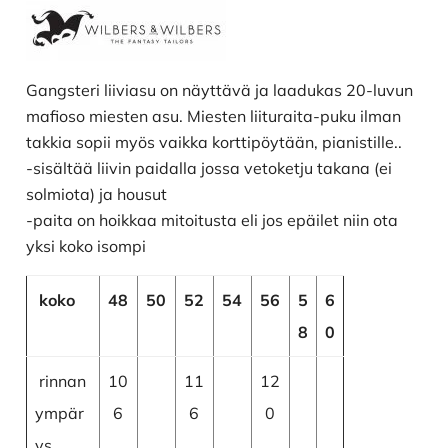
Gangsteri liiviasu on näyttävä ja laadukas 20-luvun
mafioso miesten asu. Miesten liituraita-puku ilman
takkia sopii myös vaikka korttipöytään, pianistille..
-sisältää liivin paidalla jossa vetoketju takana (ei
solmiota) ja housut
-paita on hoikkaa mitoitusta eli jos epäilet niin ota
yksi koko isompi
koko
48
50
52
54
56
5
6
8
0
rinnan
10
11
12
ympär
6
6
0
ys