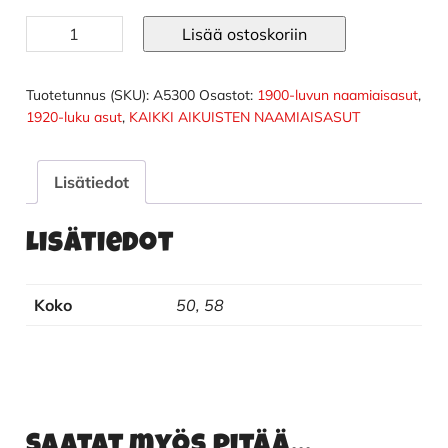
Gangsteri
Lisää ostoskoriin
liiviasu
määrä
Tuotetunnus (SKU):
A5300
Osastot:
1900-luvun naamiaisasut
,
1920-luku asut
,
KAIKKI AIKUISTEN NAAMIAISASUT
Lisätiedot
Lisätiedot
Koko
50, 58
Saatat myös pitää...