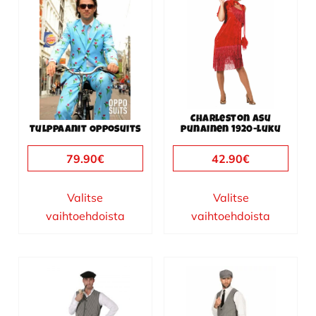
tuotteella
tuotteella
on
on
useampi
useampi
muunnelma.
muunnelma.
Voit
Voit
tehdä
tehdä
valinnat
valinnat
Charleston asu
tuotteen
tuotteen
Tulppaanit Opposuits
punainen 1920-luku
sivulla.
sivulla.
79.90
€
42.90
€
Valitse
Valitse
vaihtoehdoista
vaihtoehdoista
Tällä
Tällä
tuotteella
tuotteella
on
on