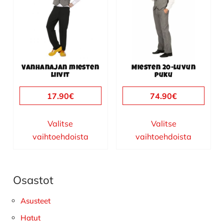
useampi
useampi
muunnelma.
muunnelma.
Voit
Voit
tehdä
tehdä
valinnat
valinnat
Vanhanajan miesten
Miesten 20-luvun
tuotteen
tuotteen
liivit
puku
sivulla.
sivulla.
17.90
€
74.90
€
Valitse
Valitse
vaihtoehdoista
vaihtoehdoista
Osastot
Ensisijainen
sivupalkki
Asusteet
Hatut