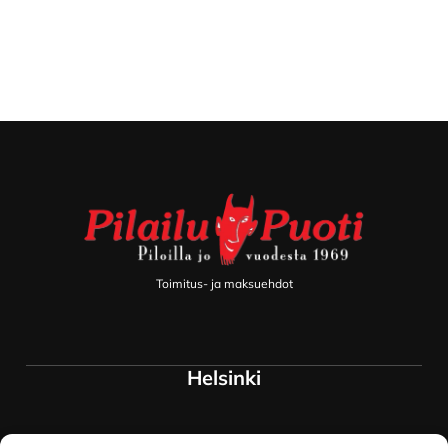
Footer
Toimitus- ja maksuehdot
Helsinki
Myymälä ja keskusvarasto