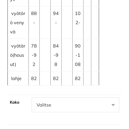
vyötär
88
94
10
ö veny
-
-
2-
vä
vyötär
78
84
90
ö(hous
-9
-9
-1
ut)
2
8
08
lahje
82
82
82
Koko