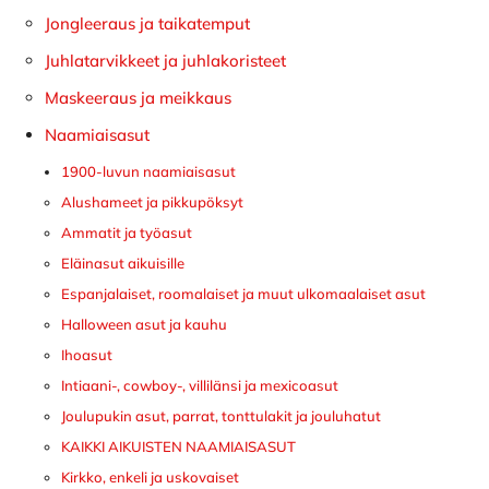
Jongleeraus ja taikatemput
Juhlatarvikkeet ja juhlakoristeet
Maskeeraus ja meikkaus
Naamiaisasut
1900-luvun naamiaisasut
Alushameet ja pikkupöksyt
Ammatit ja työasut
Eläinasut aikuisille
Espanjalaiset, roomalaiset ja muut ulkomaalaiset asut
Halloween asut ja kauhu
Ihoasut
Intiaani-, cowboy-, villilänsi ja mexicoasut
Joulupukin asut, parrat, tonttulakit ja jouluhatut
KAIKKI AIKUISTEN NAAMIAISASUT
Kirkko, enkeli ja uskovaiset