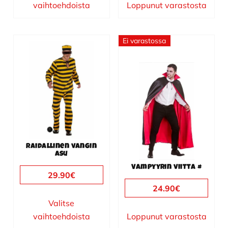
vaihtoehdoista
Loppunut varastosta
Ei varastossa
Tällä
tuotteella
on
useampi
muunnelma.
Voit
tehdä
valinnat
Raidallinen vangin
tuotteen
asu
sivulla.
Vampyyrin viitta #
29.90
€
24.90
€
Valitse
vaihtoehdoista
Loppunut varastosta