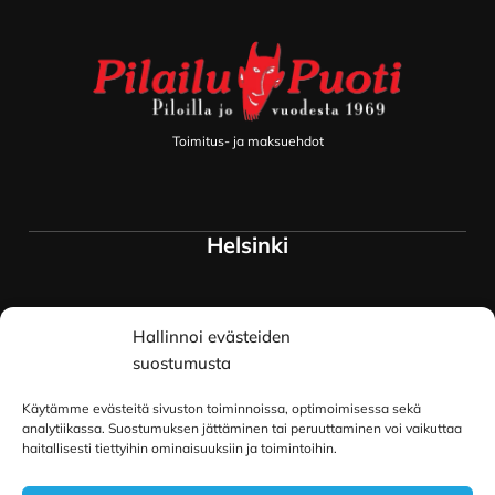
Toimitus- ja maksuehdot
Helsinki
Myymälä ja keskusvarasto
Hallinnoi evästeiden
Siltavuorenranta 18
00170 Helsinki
suostumusta
Lue lisää
Käytämme evästeitä sivuston toiminnoissa, optimoimisessa sekä
Oulu
analytiikassa. Suostumuksen jättäminen tai peruuttaminen voi vaikuttaa
haitallisesti tiettyihin ominaisuuksiin ja toimintoihin.
Kauppurienkatu 34