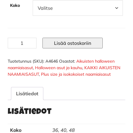
Koko
Hautausmaan
Lisää ostoskoriin
Hilda
asu
määrä
Tuotetunnus (SKU):
A4646
Osastot:
Aikuisten halloween
naamiaisasut
,
Halloween asut ja kauhu
,
KAIKKI AIKUISTEN
NAAMIAISASUT
,
Plus size ja isokokoiset naamiaisasut
Lisätiedot
Lisätiedot
Koko
36, 40, 48