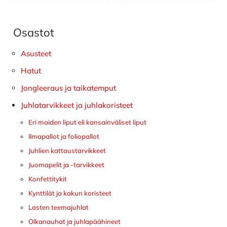
Osastot
Ensisijainen
sivupalkki
Asusteet
Hatut
Jongleeraus ja taikatemput
Juhlatarvikkeet ja juhlakoristeet
Eri maiden liput eli kansainväliset liput
Ilmapallot ja foliopallot
Juhlien kattaustarvikkeet
Juomapelit ja -tarvikkeet
Konfettitykit
Kynttilät ja kakun koristeet
Lasten teemajuhlat
Olkanauhat ja juhlapäähineet