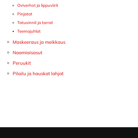
Oviverhot ja lippuviirit
Pinjatat
Tatuoinnit ja tarrat
Teemajuhlat
Maskeeraus ja meikkaus
Naamiaisasut
Peruukit
Pilailu ja hauskat lahjat
Footer