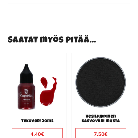
Saatat myös pitää...
Vesiliukoinen
Tekoveri 20ml
kasvoväri musta
4.40
€
7.50
€