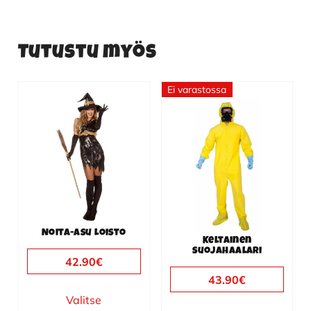
Tutustu myös
Ei varastossa
Tällä
Tällä
tuotteella
tuotteella
on
on
useampi
useampi
muunnelma.
muunnelma.
Voit
Voit
tehdä
tehdä
valinnat
valinnat
Noita-asu Loisto
tuotteen
tuotteen
Keltainen
suojahaalari
sivulla.
sivulla.
42.90
€
43.90
€
Valitse