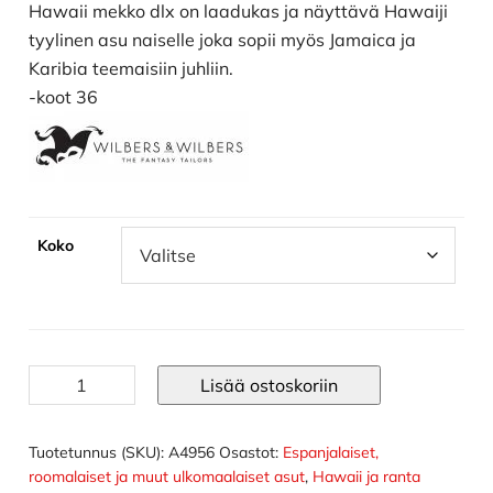
Hawaii mekko dlx on laadukas ja näyttävä Hawaiji
tyylinen asu naiselle joka sopii myös Jamaica ja
Karibia teemaisiin juhliin.
-koot 36
Koko
Hawaii
Lisää ostoskoriin
mekko
dlx
määrä
Tuotetunnus (SKU):
A4956
Osastot:
Espanjalaiset,
roomalaiset ja muut ulkomaalaiset asut
,
Hawaii ja ranta