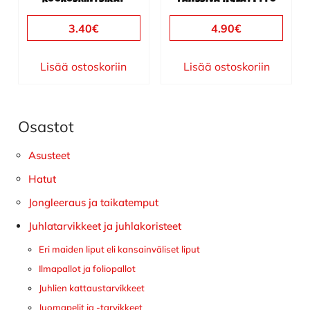
3.40
€
4.90
€
Lisää ostoskoriin
Lisää ostoskoriin
Osastot
Ensisijainen
sivupalkki
Asusteet
Hatut
Jongleeraus ja taikatemput
Juhlatarvikkeet ja juhlakoristeet
Eri maiden liput eli kansainväliset liput
Ilmapallot ja foliopallot
Juhlien kattaustarvikkeet
Juomapelit ja -tarvikkeet