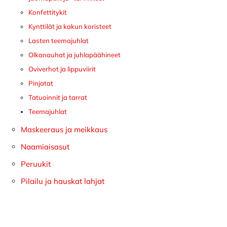
Konfettitykit
Kynttilät ja kakun koristeet
Lasten teemajuhlat
Olkanauhat ja juhlapäähineet
Oviverhot ja lippuviirit
Pinjatat
Tatuoinnit ja tarrat
Teemajuhlat
Maskeeraus ja meikkaus
Naamiaisasut
Peruukit
Pilailu ja hauskat lahjat