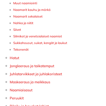
Muut naamiointi
Naamarit kauhu ja mörkö
Naamarit sekalaiset
Nahka ja niitit
Siivet
Silmikot ja venetsialaiset naamiot
Sukkahousut, sukat, kengät ja laukut
Tekonenät
Hatut
Jongleeraus ja taikatemput
Juhlatarvikkeet ja juhlakoristeet
Maskeeraus ja meikkaus
Naamiaisasut
Peruukit