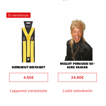
Ei varastossa
Mullet peruukki 80-
Henkselit keltaiset
luku vaalea
4.50
€
24.90
€
Loppunut varastosta
Lisää ostoskoriin