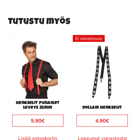
Tutustu myös
Ei varastossa
Henkselit punaiset
leveys 35mm
Dollari henkselit
5.90
€
4.90
€
Lisää ostoskoriin
Loppunut varastosta