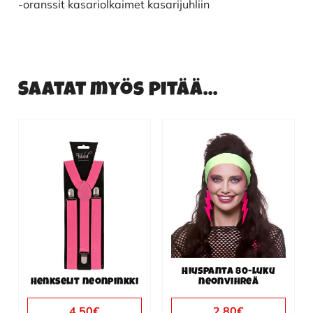
-oranssit kasariolkaimet kasarijuhliin
Saatat myös pitää...
Hiuspanta 80-luku
Henkselit neonpinkki
neonvihreä
4.50
€
2.80
€