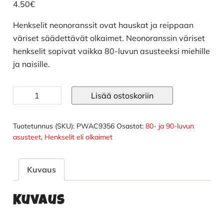
4.50
€
Henkselit neonoranssit ovat hauskat ja reippaan
väriset säädettävät olkaimet. Neonoranssin väriset
henkselit sopivat vaikka 80-luvun asusteeksi miehille
ja naisille.
Henkselit
Lisää ostoskoriin
neonoranssi
määrä
Tuotetunnus (SKU):
PWAC9356
Osastot:
80- ja 90-luvun
asusteet
,
Henkselit eli olkaimet
Kuvaus
Kuvaus