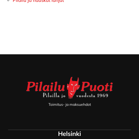
Pilailu ja hauskat lahjat
Footer
Toimitus- ja maksuehdot
Helsinki