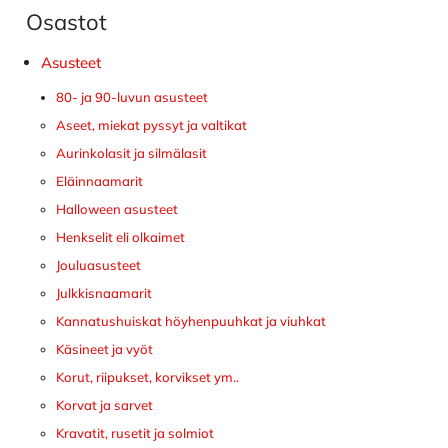
Osastot
Ensisijainen
sivupalkki
Asusteet
80- ja 90-luvun asusteet
Aseet, miekat pyssyt ja valtikat
Aurinkolasit ja silmälasit
Eläinnaamarit
Halloween asusteet
Henkselit eli olkaimet
Jouluasusteet
Julkkisnaamarit
Kannatushuiskat höyhenpuuhkat ja viuhkat
Käsineet ja vyöt
Korut, riipukset, korvikset ym..
Korvat ja sarvet
Kravatit, rusetit ja solmiot