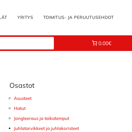
LÄT
YRITYS
TOIMITUS- JA PERUUTUSEHDOT
0.00€
Osastot
Ensisijainen
sivupalkki
Asusteet
Hatut
Jongleeraus ja taikatemput
Juhlatarvikkeet ja juhlakoristeet