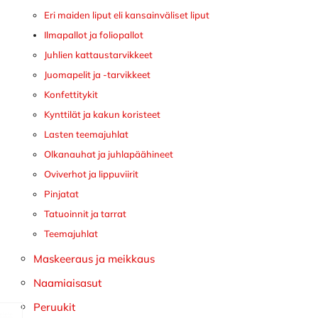
Eri maiden liput eli kansainväliset liput
Ilmapallot ja foliopallot
Juhlien kattaustarvikkeet
Juomapelit ja -tarvikkeet
Konfettitykit
Kynttilät ja kakun koristeet
Lasten teemajuhlat
Olkanauhat ja juhlapäähineet
Oviverhot ja lippuviirit
Pinjatat
Tatuoinnit ja tarrat
Teemajuhlat
Maskeeraus ja meikkaus
Naamiaisasut
Peruukit