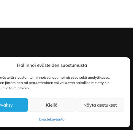
Hallinnoi evästeiden suostumusta
ästeitä sivuston toiminnoissa, optimoimisessa sekä analytiikassa.
 jättäminen tai peruuttaminen voi vaikuttaa haitallisesti tiettyihin
in ja toimintoihin.
yväksy
Kiellä
Näytä asetukset
Evästekäytäntö