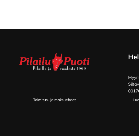
Footer
Hel
Myymä
Silta
00170
Toimitus- ja maksuehdot
Lue