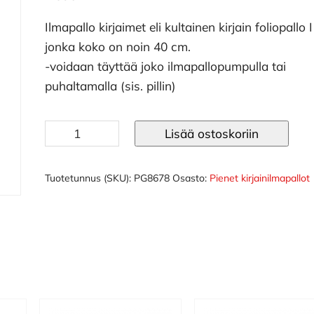
Ilmapallo kirjaimet eli kultainen kirjain foliopallo I
jonka koko on noin 40 cm.
-voidaan täyttää joko ilmapallopumpulla tai
puhaltamalla (sis. pillin)
Ilmapallo
Lisää ostoskoriin
kirjaimet
40
cm
Tuotetunnus (SKU):
PG8678
Osasto:
Pienet kirjainilmapallot
kulta
I
määrä