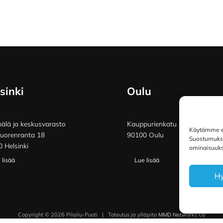
sinki
Oulu
lä ja keskusvarasto
Kauppurienkatu 34
Käytämme ev
vuorenranta 18
90100 Oulu
Suostumuksen
 Helsinki
ominaisuuksi
 lisää
Lue lisää
H
Copyright © 2026 Pilailu-Puoti
|
Toteutus ja ylläpito
MMD Networks Oy