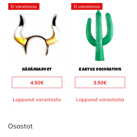
Ei varastossa
Ei varastossa
Häränsarvet
Kaktus decoration
4.50
€
3.50
€
Loppunut varastosta
Loppunut varastosta
Osastot
Ensisijainen
sivupalkki