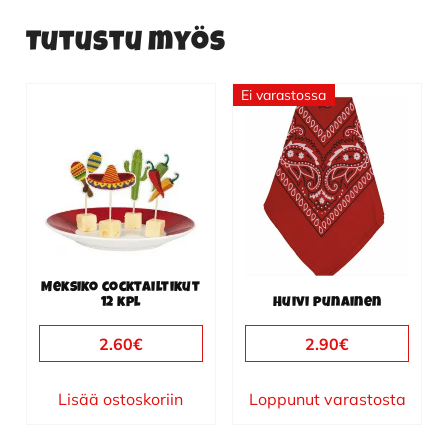
Tutustu myös
Ei varastossa
Meksiko cocktailtikut
12 kpl
Huivi punainen
2.60
€
2.90
€
Lisää ostoskoriin
Loppunut varastosta