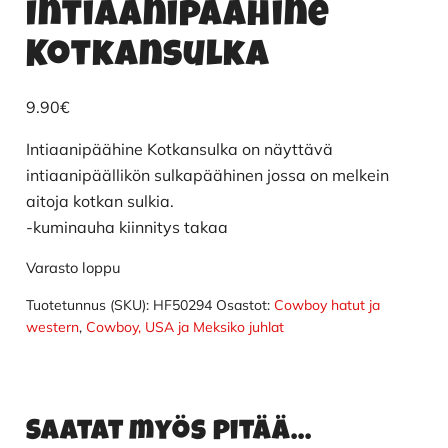
Intiaanipäähine
Kotkansulka
9.90
€
Intiaanipäähine Kotkansulka on näyttävä
intiaanipäällikön sulkapäähinen jossa on melkein
aitoja kotkan sulkia.
-kuminauha kiinnitys takaa
Varasto loppu
Tuotetunnus (SKU):
HF50294
Osastot:
Cowboy hatut ja
western
,
Cowboy, USA ja Meksiko juhlat
Saatat myös pitää...