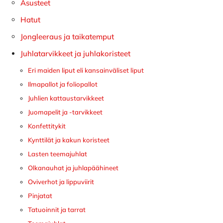
Asusteet
Hatut
Jongleeraus ja taikatemput
Juhlatarvikkeet ja juhlakoristeet
Eri maiden liput eli kansainväliset liput
Ilmapallot ja foliopallot
Juhlien kattaustarvikkeet
Juomapelit ja -tarvikkeet
Konfettitykit
Kynttilät ja kakun koristeet
Lasten teemajuhlat
Olkanauhat ja juhlapäähineet
Oviverhot ja lippuviirit
Pinjatat
Tatuoinnit ja tarrat