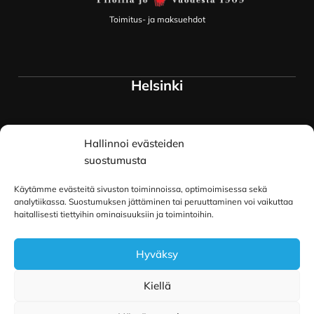
Toimitus- ja maksuehdot
Helsinki
Myymälä ja keskusvarasto
Hallinnoi evästeiden
Siltavuorenranta 18
00170 Helsinki
suostumusta
Lue lisää
Käytämme evästeitä sivuston toiminnoissa, optimoimisessa sekä
Oulu
analytiikassa. Suostumuksen jättäminen tai peruuttaminen voi vaikuttaa
haitallisesti tiettyihin ominaisuuksiin ja toimintoihin.
Kauppurienkatu 34
Hyväksy
90100 Oulu
Lue lisää
Kiellä