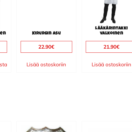
Lääkärintakki
ten
Kirurgin asu
valkoinen
22.90
€
21.90
€
ista
Lisää ostoskoriin
Lisää ostoskoriin