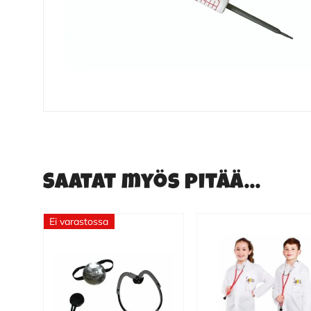
Saatat myös pitää...
Ei varastossa
Tällä
tuotteella
on
useampi
muunnelma.