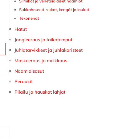
Silmikot ja venetsialaiset naamiot
Sukkahousut, sukat, kengät ja laukut
Tekonenät
Hatut
Jongleeraus ja taikatemput
Juhlatarvikkeet ja juhlakoristeet
Maskeeraus ja meikkaus
Naamiaisasut
Peruukit
Pilailu ja hauskat lahjat