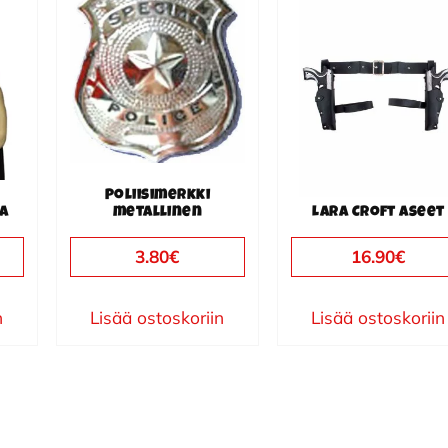
Poliisimerkki
la
metallinen
Lara Croft aseet
3.80
€
16.90
€
n
Lisää ostoskoriin
Lisää ostoskoriin