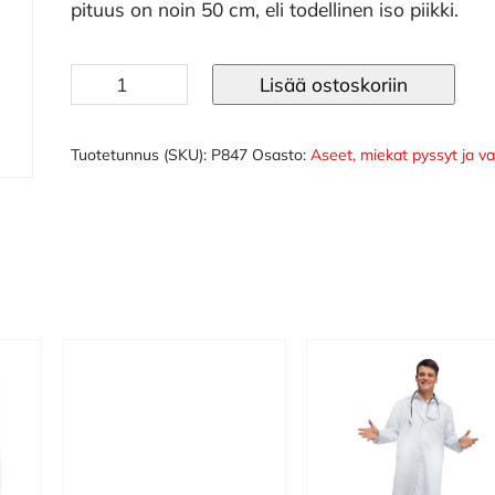
pituus on noin 50 cm, eli todellinen iso piikki.
Jättiruisku
Lisää ostoskoriin
määrä
Tuotetunnus (SKU):
P847
Osasto:
Aseet, miekat pyssyt ja va