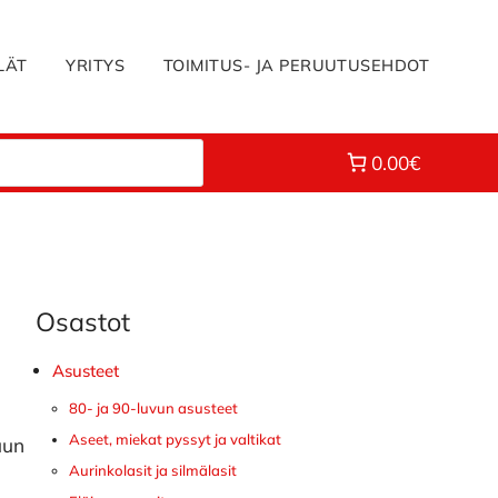
LÄT
YRITYS
TOIMITUS- JA PERUUTUSEHDOT
0.00€
Osastot
Ensisijainen
sivupalkki
Asusteet
80- ja 90-luvun asusteet
Aseet, miekat pyssyt ja valtikat
uun
Aurinkolasit ja silmälasit