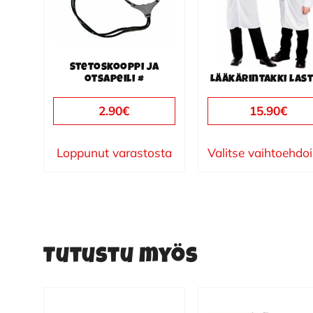
Voit
tehdä
valinnat
Stetoskooppi ja
tuotteen
otsapeili #
Lääkärintakki las
sivulla.
2.90
€
15.90
€
Loppunut varastosta
Valitse vaihtoehdo
Tutustu myös