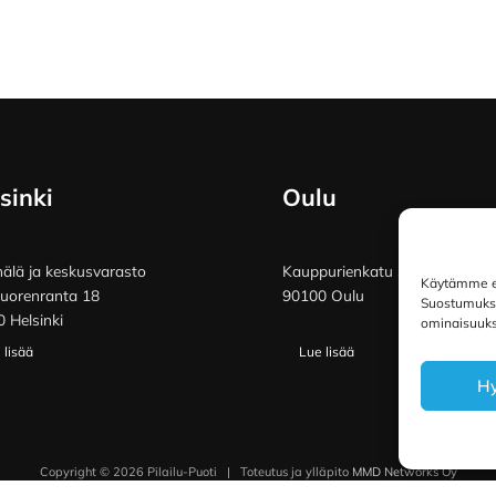
sinki
Oulu
lä ja keskusvarasto
Kauppurienkatu 34
Käytämme ev
vuorenranta 18
90100 Oulu
Suostumuksen
 Helsinki
ominaisuuksi
 lisää
Lue lisää
H
Copyright © 2026 Pilailu-Puoti
|
Toteutus ja ylläpito
MMD Networks Oy