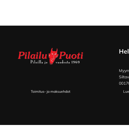
Footer
Hel
Myymä
Silta
00170
Toimitus- ja maksuehdot
Lue