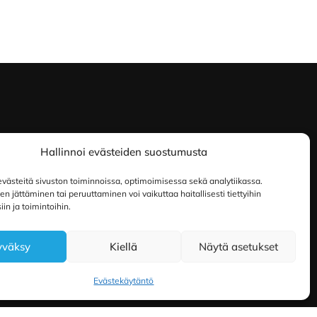
Hallinnoi evästeiden suostumusta
ästeitä sivuston toiminnoissa, optimoimisessa sekä analytiikassa.
 jättäminen tai peruuttaminen voi vaikuttaa haitallisesti tiettyihin
in ja toimintoihin.
yväksy
Kiellä
Näytä asetukset
Evästekäytäntö