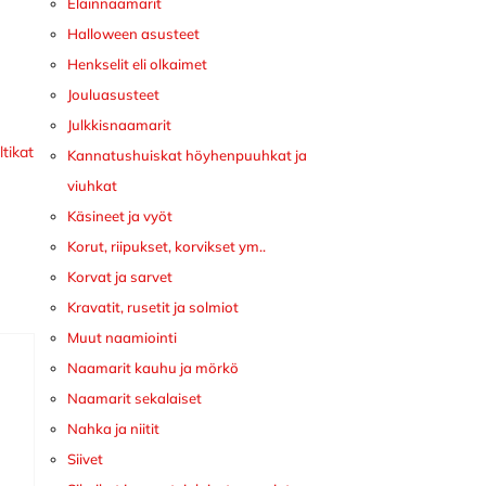
Eläinnaamarit
Halloween asusteet
Henkselit eli olkaimet
Jouluasusteet
Julkkisnaamarit
ltikat
Kannatushuiskat höyhenpuuhkat ja
viuhkat
Käsineet ja vyöt
Korut, riipukset, korvikset ym..
Korvat ja sarvet
Kravatit, rusetit ja solmiot
Muut naamiointi
Naamarit kauhu ja mörkö
Naamarit sekalaiset
Nahka ja niitit
Siivet