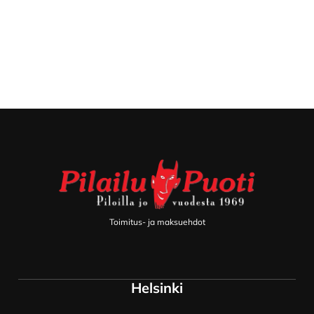
Footer
Toimitus- ja maksuehdot
Helsinki