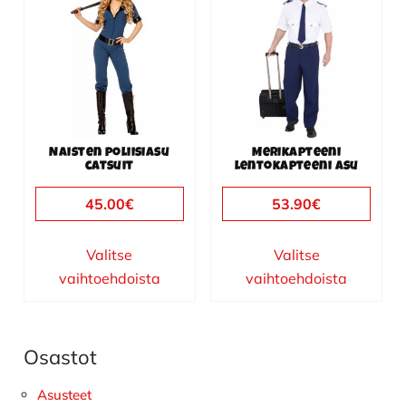
tuotteella
tuotteella
on
on
useampi
useampi
muunnelma.
muunnelma.
Voit
Voit
tehdä
tehdä
valinnat
valinnat
Naisten poliisiasu
Merikapteeni
tuotteen
tuotteen
catsuit
lentokapteeni asu
sivulla.
sivulla.
45.00
€
53.90
€
Valitse
Valitse
vaihtoehdoista
vaihtoehdoista
Osastot
Ensisijainen
sivupalkki
Asusteet