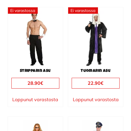
Ei varastossa
Ei varastossa
Tällä
tuotteella
on
useampi
muunnelma.
Voit
tehdä
valinnat
Stripparin asu
Tuomarin asu
tuotteen
sivulla.
28.90
€
22.90
€
Loppunut varastosta
Loppunut varastosta
Tällä
Tällä