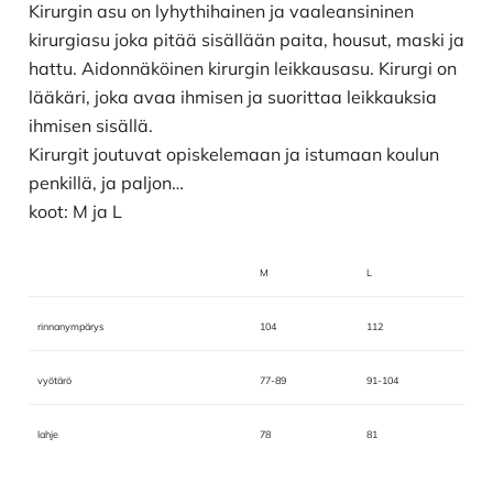
Kirurgin asu on lyhythihainen ja vaaleansininen
kirurgiasu joka pitää sisällään paita, housut, maski ja
hattu. Aidonnäköinen kirurgin leikkausasu. Kirurgi on
lääkäri, joka avaa ihmisen ja suorittaa leikkauksia
ihmisen sisällä.
Kirurgit joutuvat opiskelemaan ja istumaan koulun
penkillä, ja paljon…
koot: M ja L
M
L
rinnanympärys
104
112
vyötärö
77-89
91-104
lahje
78
81