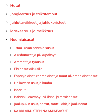
Hatut
Jongleeraus ja taikatemput
Juhlatarvikkeet ja juhlakoristeet
Maskeeraus ja meikkaus
Naamiaisasut
1900-luvun naamiaisasut
Alushameet ja pikkupöksyt
Ammatit ja työasut
Eläinasut aikuisille
Espanjalaiset, roomalaiset ja muut ulkomaalaiset asut
Halloween asut ja kauhu
Ihoasut
Intiaani-, cowboy-, villilänsi ja mexicoasut
Joulupukin asut, parrat, tonttulakit ja jouluhatut
KAIKKI AIKUISTEN NAAMIAISASUT