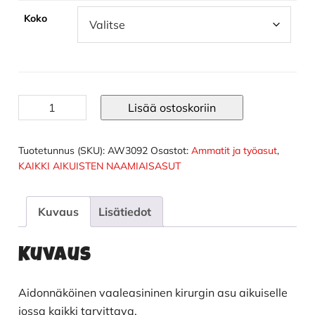
Koko
Kirurgin
Lisää ostoskoriin
asu
määrä
Tuotetunnus (SKU):
AW3092
Osastot:
Ammatit ja työasut
,
KAIKKI AIKUISTEN NAAMIAISASUT
Kuvaus
Lisätiedot
Kuvaus
Aidonnäköinen vaaleasininen kirurgin asu aikuiselle
jossa kaikki tarvittava.