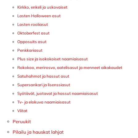
Kirkko, enkeli ja uskovaiset
Lasten Halloween asut
Lasten rooliasut
Oktoberfest asut
Opposuits asut
Penkkariasut
Plus size ja isokokoiset naamiaisasut
Rokokoo, merirosvo, aatelisasut ja menneet aikakaudet
Satuhahmot ja hassut asut
Supersankari ja lisenssiasut
Syötävät, juotavat ja hassut naamiaisasut
Tv- ja elokuva naamiaisasut
Viitat
Peruukit
Pilailu ja hauskat lahjat