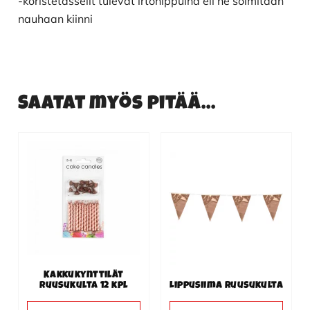
-koristetasselit tulevat irtonippuina eli ne solmitaan
nauhaan kiinni
Saatat myös pitää...
Kakkukynttilät
ruusukulta 12 kpl
Lippusiima ruusukulta