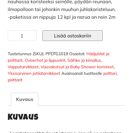
nauhassa koristeeksi seinälle, pöydän reunaan,
ilmapalloon tai johonkin muuhun juhlakoristeluun.
-paketissa on nippuja 12 kpl ja narua on noin 2m
Juhlakoriste
Lisää ostoskoriin
tasseli
ruusukulta
määrä
Tuotetunnus (SKU):
PPDTG1019
Osastot:
Hääjuhlat ja
polttarit
,
Oviverhot ja lippuviirit
,
Säihke ja kimallus
,
Vapputarvikkeet
,
Vauvakutsut ja Baby Shower koristeet
,
Yksisarvinen juhlatarvikkeet
Avainsanat tuotteelle
polttari
,
polttarit
Kuvaus
Kuvaus