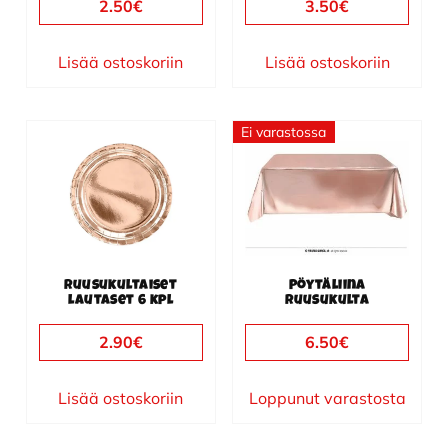
2.50
€
3.50
€
Lisää ostoskoriin
Lisää ostoskoriin
Ei varastossa
Ruusukultaiset
Pöytäliina
lautaset 6 kpl
ruusukulta
2.90
€
6.50
€
Lisää ostoskoriin
Loppunut varastosta