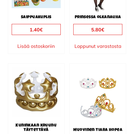
Saippuakuplis
Prinsessa olkanauha
1.40
€
5.80
€
Lisää ostoskoriin
Loppunut varastosta
Kuninkaan kruunu
täytettävä
Muovinen tiara hopea