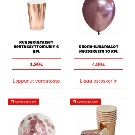
Ruusukultaiset
kertakäyttömukit 6
Kromi-ilmapallot
kpl
ruusukulta 10 kpl
1.90
€
4.80
€
Loppunut varastosta
Lisää ostoskoriin
Ei varastossa
Ei varastossa