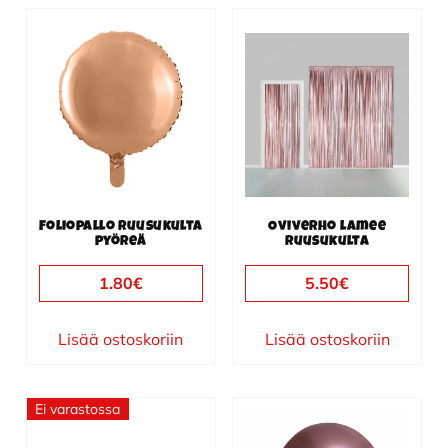
Foliopallo ruusukulta
Oviverho lamee
pyöreä
ruusukulta
1.80
€
5.50
€
Lisää ostoskoriin
Lisää ostoskoriin
Ei varastossa