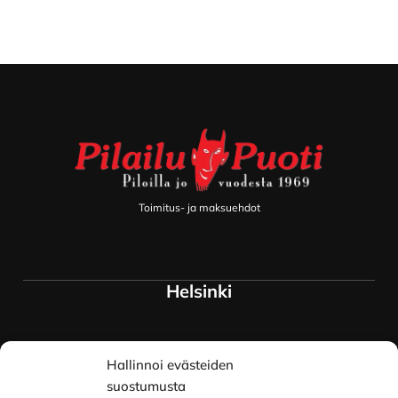
Footer
Toimitus- ja maksuehdot
Helsinki
Myymälä ja keskusvarasto
Hallinnoi evästeiden
Siltavuorenranta 18
00170 Helsinki
suostumusta