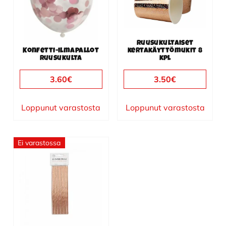
Ruusukultaiset
Konfetti-ilmapallot
kertakäyttömukit 8
ruusukulta
kpl
3.60
€
3.50
€
Loppunut varastosta
Loppunut varastosta
Ei varastossa