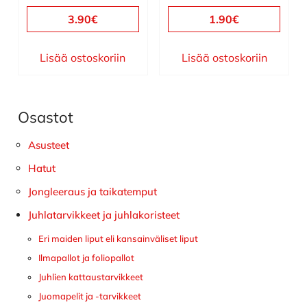
3.90
€
1.90
€
Lisää ostoskoriin
Lisää ostoskoriin
Osastot
Ensisijainen
sivupalkki
Asusteet
Hatut
Jongleeraus ja taikatemput
Juhlatarvikkeet ja juhlakoristeet
Eri maiden liput eli kansainväliset liput
Ilmapallot ja foliopallot
Juhlien kattaustarvikkeet
Juomapelit ja -tarvikkeet