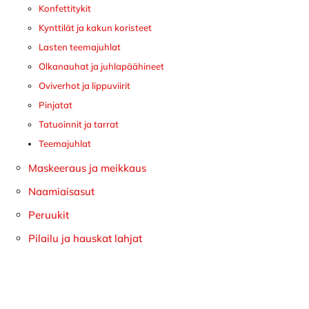
Konfettitykit
Kynttilät ja kakun koristeet
Lasten teemajuhlat
Olkanauhat ja juhlapäähineet
Oviverhot ja lippuviirit
Pinjatat
Tatuoinnit ja tarrat
Teemajuhlat
Maskeeraus ja meikkaus
Naamiaisasut
Peruukit
Pilailu ja hauskat lahjat