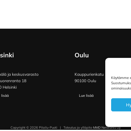
sinki
Oulu
lä ja keskusvarasto
Kauppurienkatu 34
Käytämme ev
vuorenranta 18
90100 Oulu
Suostumuksen
 Helsinki
ominaisuuksi
 lisää
Lue lisää
H
Copyright © 2026 Pilailu-Puoti
|
Toteutus ja ylläpito
MMD Networks Oy