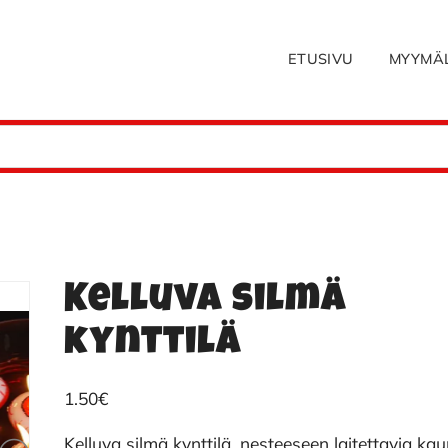
ETUSIVU
MYYMÄ
Kelluva silmä
kynttilä
1.50
€
Kelluva silmä kynttilä, nesteeseen laitettavia kau