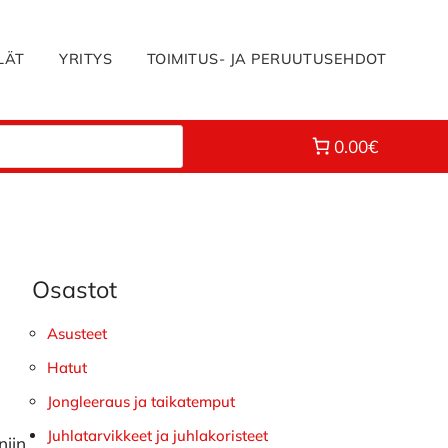
LÄT
YRITYS
TOIMITUS- JA PERUUTUSEHDOT
0.00€
Osastot
Ensisijainen
sivupalkki
Asusteet
Hatut
Jongleeraus ja taikatemput
Juhlatarvikkeet ja juhlakoristeet
niin