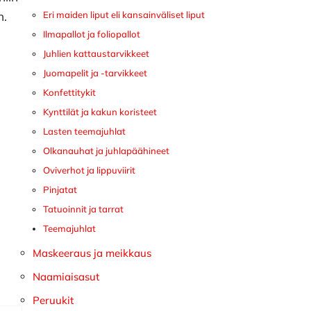
n.
Eri maiden liput eli kansainväliset liput
Ilmapallot ja foliopallot
Juhlien kattaustarvikkeet
Juomapelit ja -tarvikkeet
Konfettitykit
Kynttilät ja kakun koristeet
Lasten teemajuhlat
Olkanauhat ja juhlapäähineet
Oviverhot ja lippuviirit
Pinjatat
Tatuoinnit ja tarrat
Teemajuhlat
Maskeeraus ja meikkaus
Naamiaisasut
Peruukit