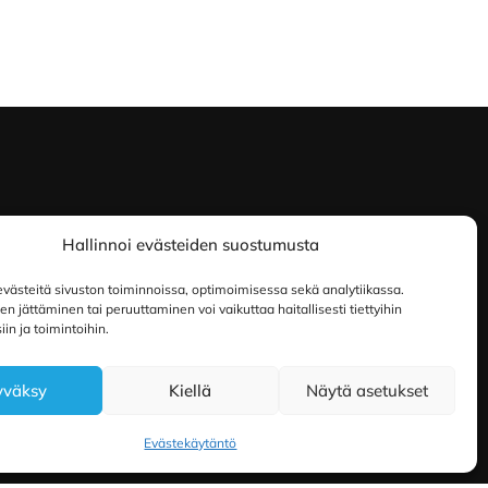
Hallinnoi evästeiden suostumusta
ästeitä sivuston toiminnoissa, optimoimisessa sekä analytiikassa.
 jättäminen tai peruuttaminen voi vaikuttaa haitallisesti tiettyihin
in ja toimintoihin.
yväksy
Kiellä
Näytä asetukset
Evästekäytäntö