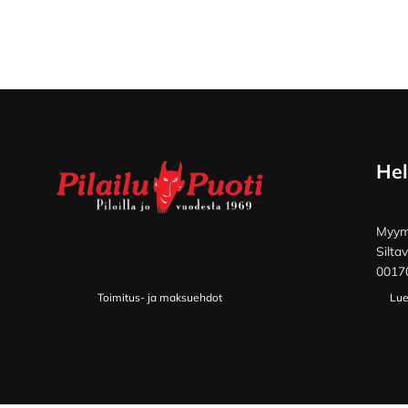
Footer
Hel
Myymä
Silta
00170
Toimitus- ja maksuehdot
Lue